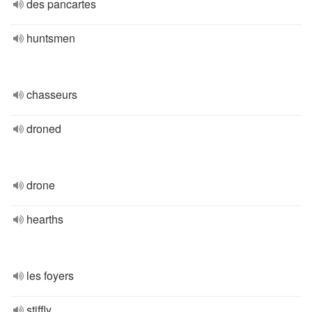
des pancartes
huntsmen
chasseurs
droned
drone
hearths
les foyers
stiffly