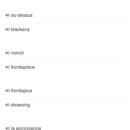
au-dessus
blackens
noircit
frontispiece
frontispice
drowsing
la somnolence