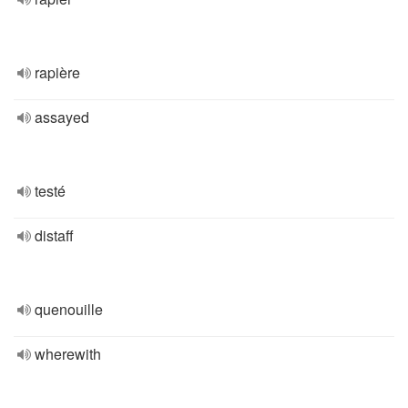
rapière
assayed
testé
distaff
quenouille
wherewith