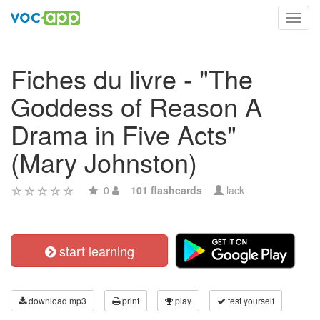
Toggl
navig
Fiches du livre - "The
Goddess of Reason A
Drama in Five Acts"
(Mary Johnston)
0
101 flashcards
lack
start learning
download mp3
print
play
test yourself