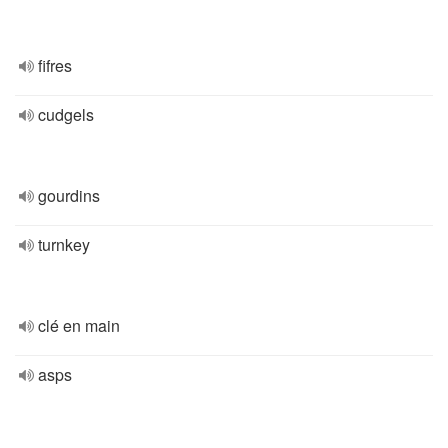
fifres
cudgels
gourdins
turnkey
clé en main
asps