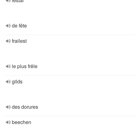
festal
de fête
frailest
le plus frêle
gilds
des dorures
beechen