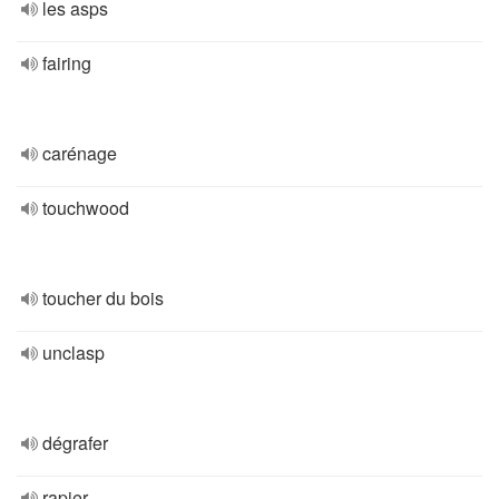
les asps
fairing
carénage
touchwood
toucher du bois
unclasp
dégrafer
rapier