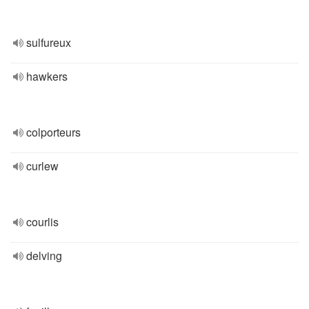
sulfureux
hawkers
colporteurs
curlew
courlis
delving