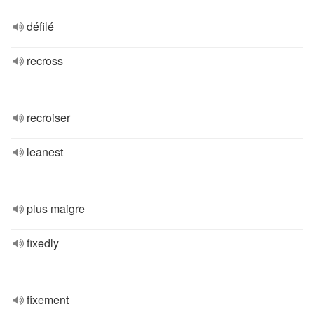
défilé
recross
recroiser
leanest
plus maigre
fixedly
fixement