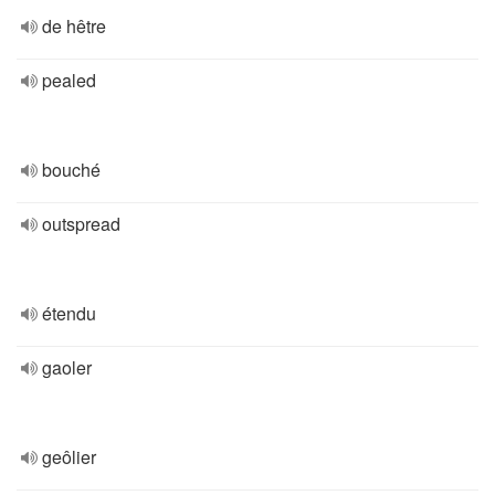
de hêtre
pealed
bouché
outspread
étendu
gaoler
geôlier