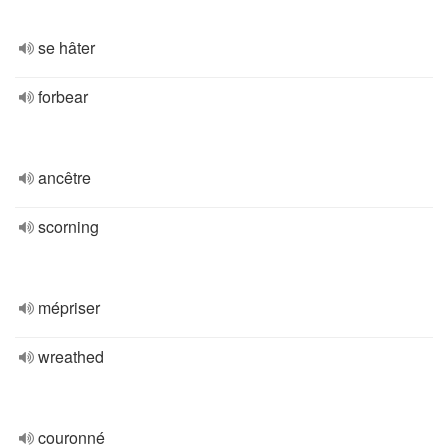
se hâter
forbear
ancêtre
scorning
mépriser
wreathed
couronné