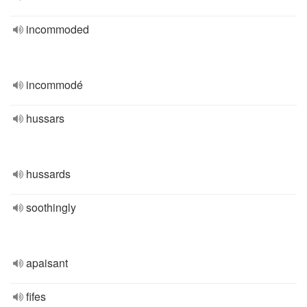
incommoded
incommodé
hussars
hussards
soothingly
apaisant
fifes