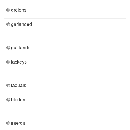
grêlons
garlanded
guirlande
lackeys
laquais
bidden
interdit