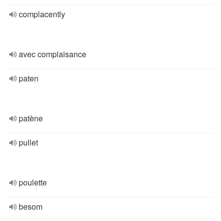
complacently
avec complaisance
paten
patène
pullet
poulette
besom