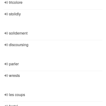
tricolore
stolidly
solidement
discoursing
parler
wrests
les coups