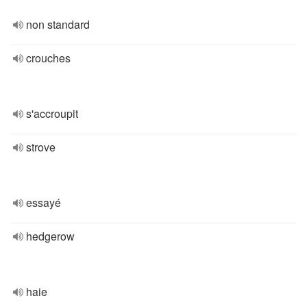
non standard
crouches
s'accroupit
strove
essayé
hedgerow
haie