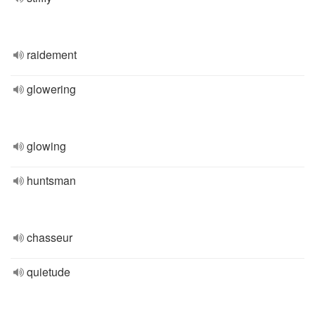
raidement
glowering
glowing
huntsman
chasseur
quietude