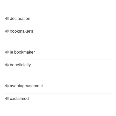
déclaration
bookmaker's
le bookmaker
beneficially
avantageusement
exclaimed