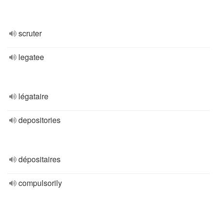
scruter
legatee
légataire
depositories
dépositaires
compulsorily