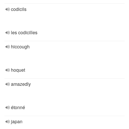
codicils
les codicilles
hiccough
hoquet
amazedly
étonné
japan