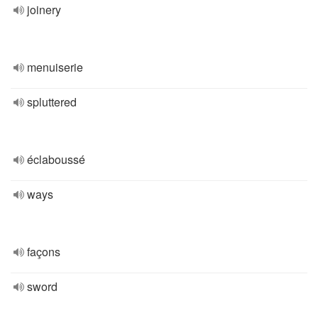
joinery
menuiserie
spluttered
éclaboussé
ways
façons
sword