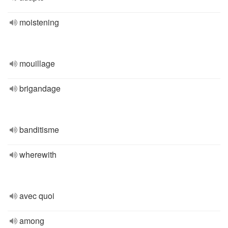
moistening
mouillage
brigandage
banditisme
wherewith
avec quoi
among