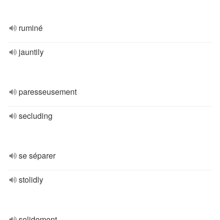
ruminé
jauntily
paresseusement
secluding
se séparer
stolidly
solidement