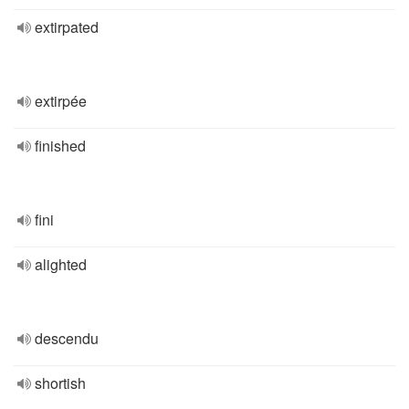
extirpated
extirpée
finished
fini
alighted
descendu
shortish