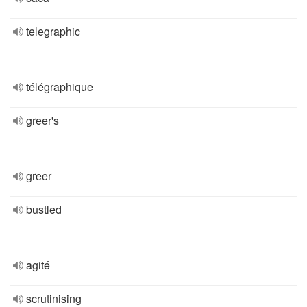
telegraphic
télégraphique
greer's
greer
bustled
agité
scrutinising