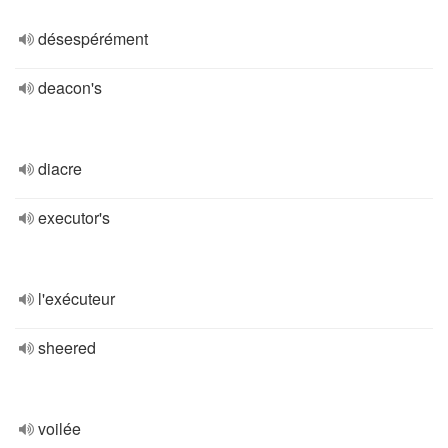
désespérément
deacon's
diacre
executor's
l'exécuteur
sheered
voilée