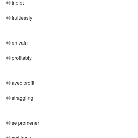
triolet
fruitlessly
en vain
profitably
avec profit
straggling
se promener
smilingly