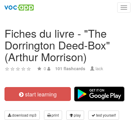
Toggl
navig
Fiches du livre - "The
Dorrington Deed-Box"
(Arthur Morrison)
0
101 flashcards
lack
start learning
download mp3
print
play
test yourself