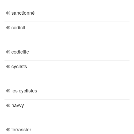
sanctionné
codicil
codicille
cyclists
les cyclistes
navvy
terrassier