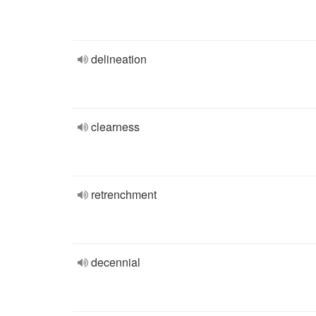
delineation
clearness
retrenchment
decennial