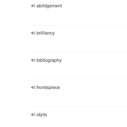
abridgement
brilliancy
bibliography
frontispiece
idylls