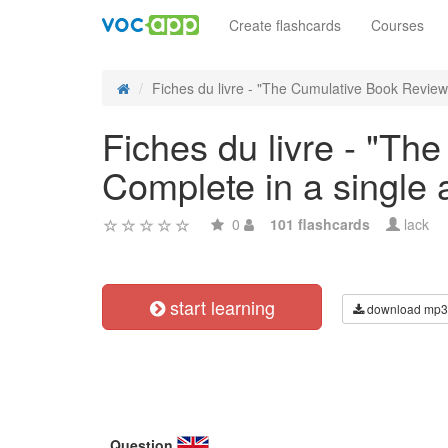
Create flashcards
Courses
Fiches du livre - "The Cumulative Book Review 
Fiches du livre - "T
Complete in a single 
0
101 flashcards
lack
start learning
download mp3
Question