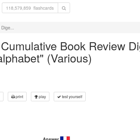
Dige...
he Cumulative Book Review D
alphabet" (Various)
print
play
test yourself
Answer