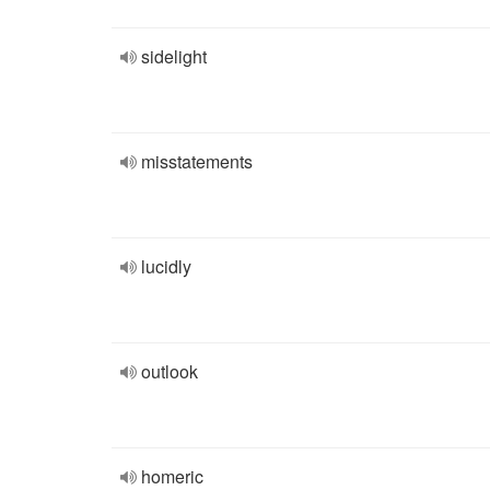
sidelight
misstatements
lucidly
outlook
homeric