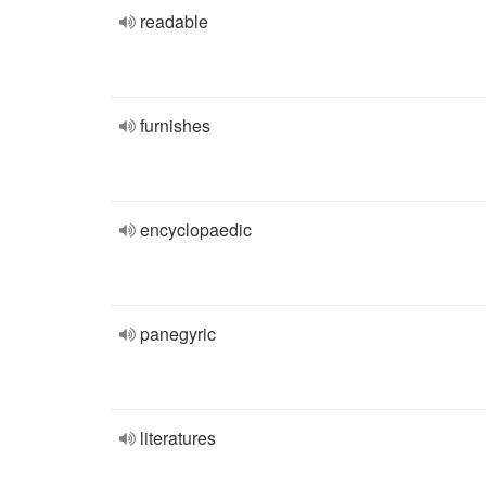
readable
furnishes
encyclopaedic
panegyric
literatures