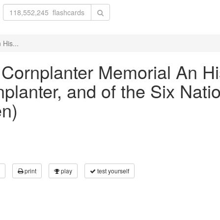
 His...
e Cornplanter Memorial An Hi
planter, and of the Six Natio
n)
print
play
test yourself