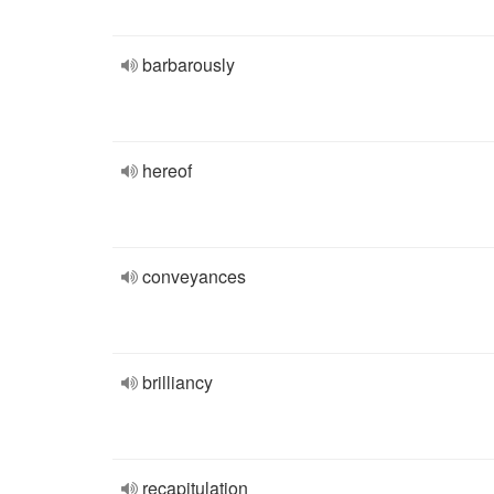
barbarously
hereof
conveyances
brilliancy
recapitulation