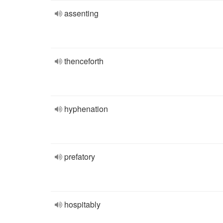
assenting
thenceforth
hyphenation
prefatory
hospitably