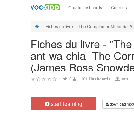
Create flashcards
Courses
Fiches du livre - "The Cornplanter Memorial An
Fiches du livre - "Th
ant-wa-chia--The Corn
(James Ross Snowde
0
101 flashcards
lack
start learning
download mp3