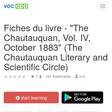
Toggl
navig
Fiches du livre - "The
Chautauquan, Vol. IV,
October 1883" (The
Chautauquan Literary and
Scientific Circle)
0
101 flashcards
lack
start learning