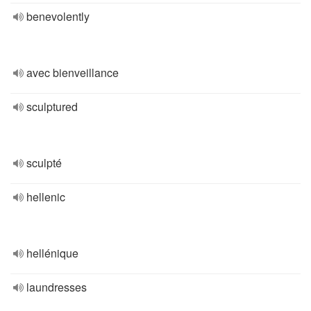
benevolently
avec bienveillance
sculptured
sculpté
hellenic
hellénique
laundresses