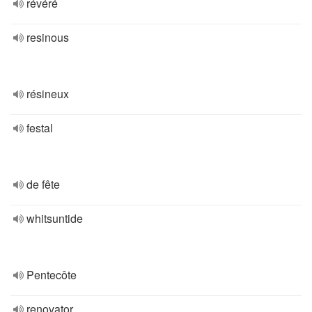
révéré
resinous
résineux
festal
de fête
whitsuntide
Pentecôte
renovator