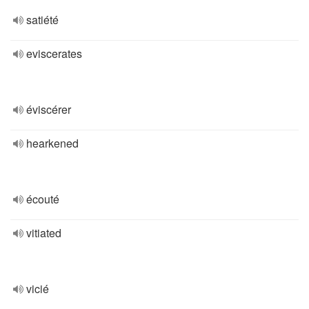
satiété
eviscerates
éviscérer
hearkened
écouté
vitiated
vicié