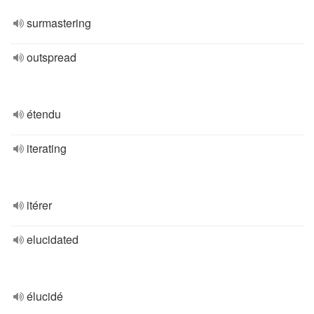
surmastering
outspread
étendu
iterating
itérer
elucidated
élucidé