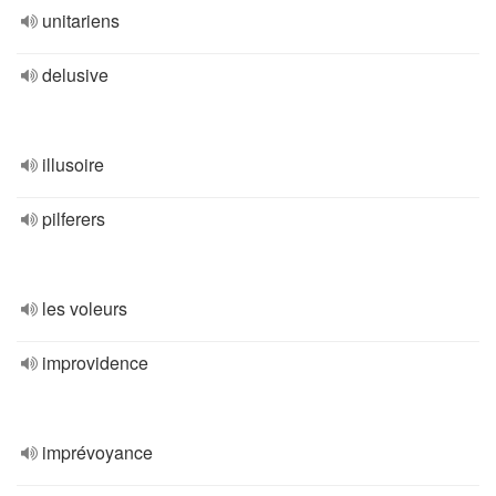
unitariens
delusive
illusoire
pilferers
les voleurs
improvidence
imprévoyance