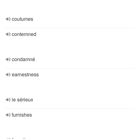
coutumes
contemned
condamné
earnestness
le sérieux
furnishes