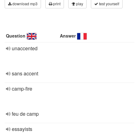
download mp3
print
play
test yourself
Question
Answer
unaccented
sans accent
camp-fire
feu de camp
essayists