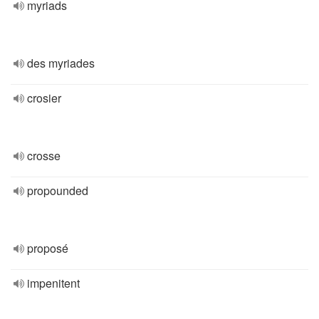
myriads
des myriades
crosier
crosse
propounded
proposé
impenitent