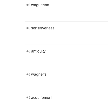
wagnerian
sensitiveness
antiquity
wagner's
acquirement