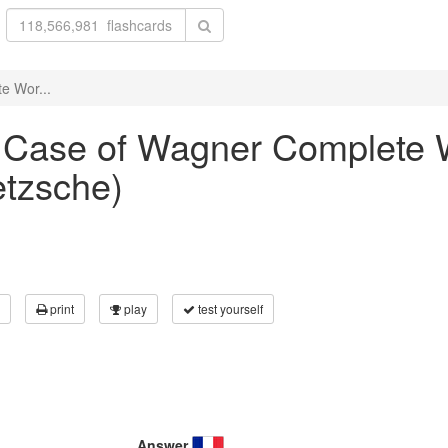
e Wor...
he Case of Wagner Complete
etzsche)
print
play
test yourself
Answer