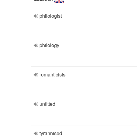
philologist
philology
romanticists
unfitted
tyrannised