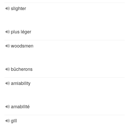
slighter
plus léger
woodsmen
bûcherons
amiability
amabilité
gill