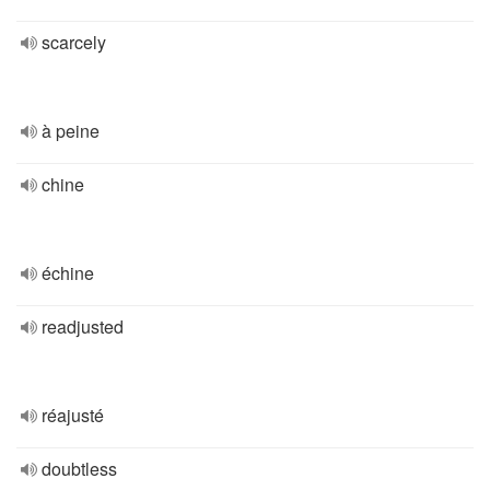
scarcely
à peine
chine
échine
readjusted
réajusté
doubtless