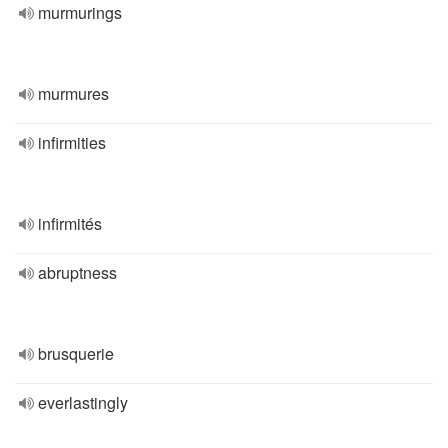
murmurings
murmures
infirmities
infirmités
abruptness
brusquerie
everlastingly