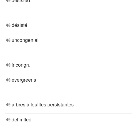
desisted
désisté
uncongenial
incongru
evergreens
arbres à feuilles persistantes
delimited