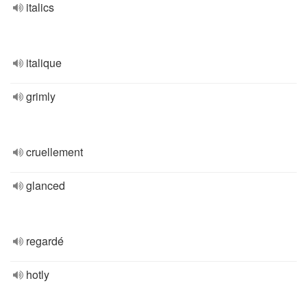
italics
italique
grimly
cruellement
glanced
regardé
hotly