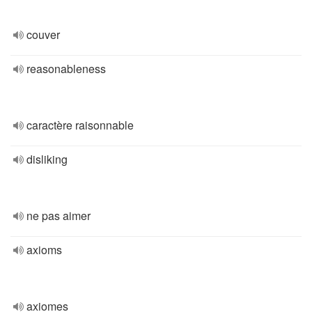
couver
reasonableness
caractère raisonnable
disliking
ne pas aimer
axioms
axiomes