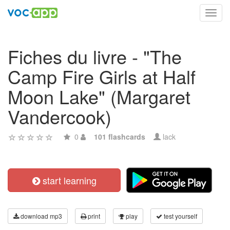
Toggl
navig
Fiches du livre - "The
Camp Fire Girls at Half
Moon Lake" (Margaret
Vandercook)
0
101 flashcards
lack
start learning
download mp3
print
play
test yourself