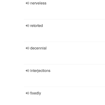
nerveless
retorted
decennial
interjections
fixedly