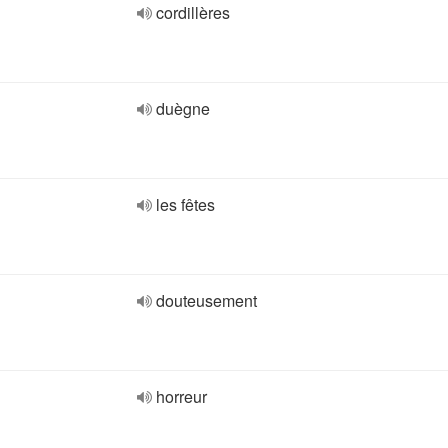
cordillères
duègne
les fêtes
douteusement
horreur