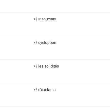
insouciant
cyclopéen
les solidités
s'exclama