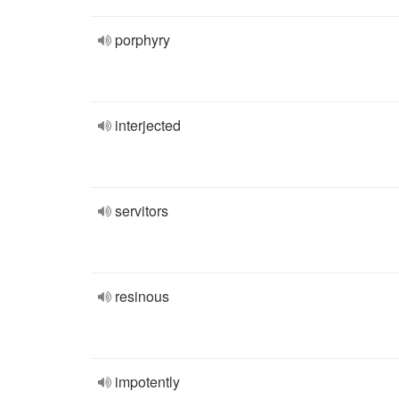
porphyry
interjected
servitors
resinous
impotently