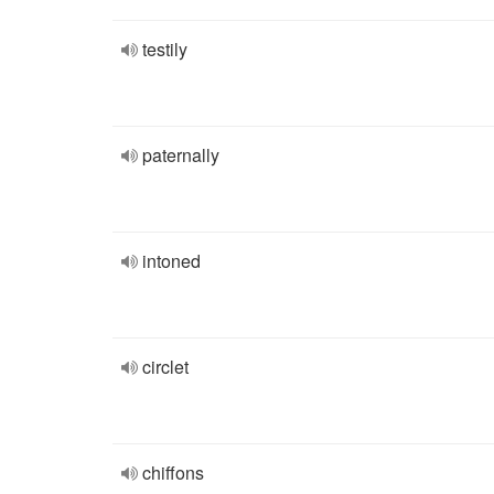
testily
paternally
intoned
circlet
chiffons