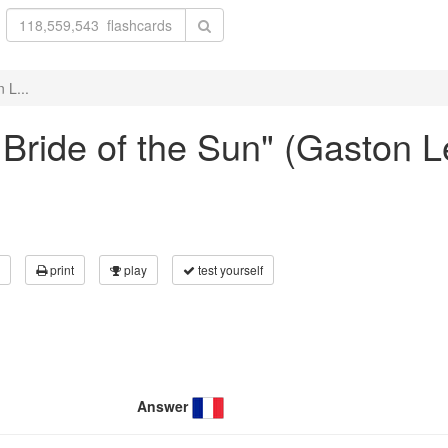
 L...
e Bride of the Sun" (Gaston 
print
play
test yourself
Answer