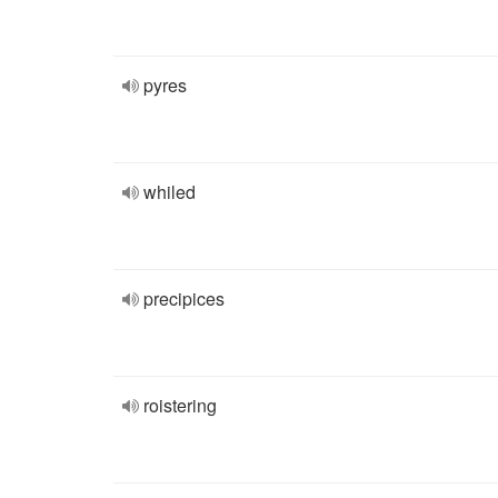
pyres
whiled
precipices
roistering