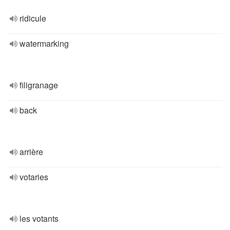
ridicule
watermarking
filigranage
back
arrière
votaries
les votants