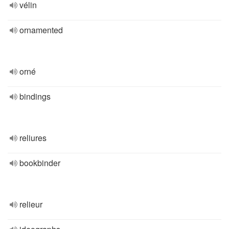
vélin
ornamented
orné
bindings
reliures
bookbinder
relieur