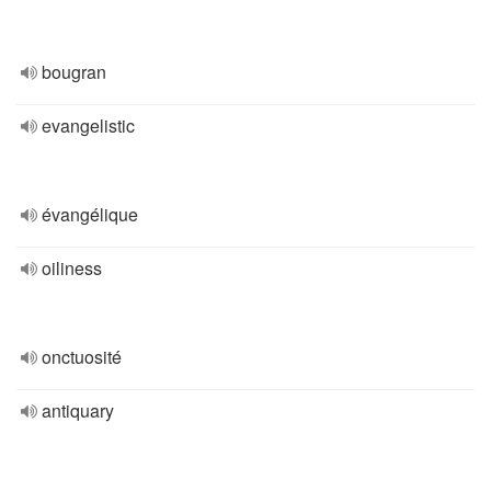
bougran
evangelistic
évangélique
oiliness
onctuosité
antiquary