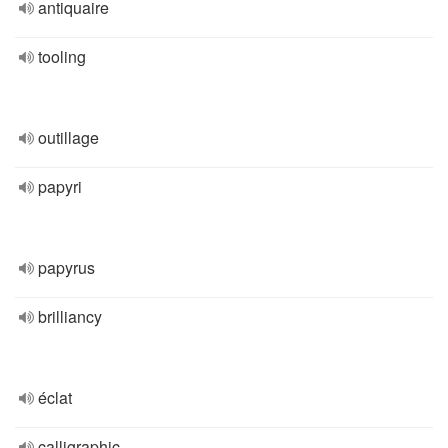
antiquaire
tooling
outillage
papyri
papyrus
brilliancy
éclat
calligraphic