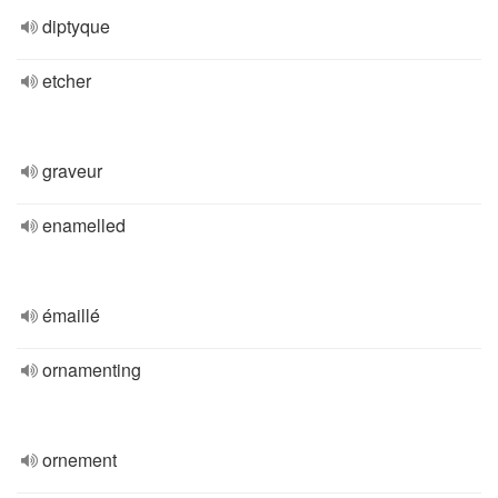
diptyque
etcher
graveur
enamelled
émaillé
ornamenting
ornement