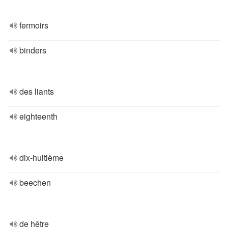
fermoirs
binders
des liants
eighteenth
dix-huitième
beechen
de hêtre