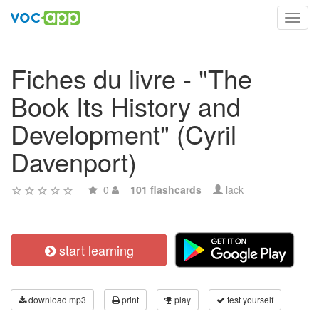
Toggl
navig
Fiches du livre - "The
Book Its History and
Development" (Cyril
Davenport)
0
101 flashcards
lack
start learning
download mp3
print
play
test yourself