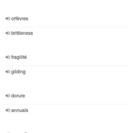
orfèvres
brittleness
fragilité
gilding
dorure
annuals