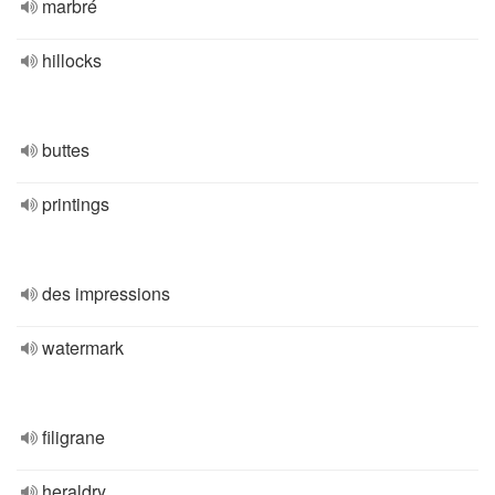
marbré
hillocks
buttes
printings
des impressions
watermark
filigrane
heraldry