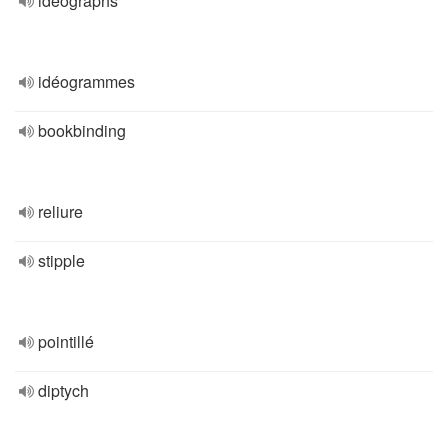
ideographs
idéogrammes
bookbinding
reliure
stipple
pointillé
diptych