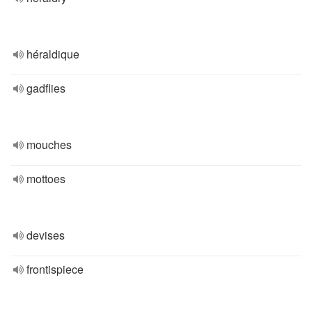
héraldique
gadflies
mouches
mottoes
devises
frontispiece