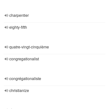
charpentier
eighty-fifth
quatre-vingt-cinquième
congregationalist
congrégationaliste
christianize