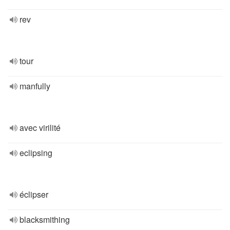
rev
tour
manfully
avec virilité
eclipsing
éclipser
blacksmithing