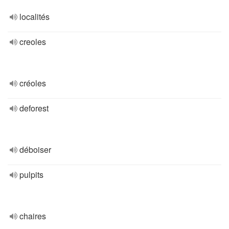
localités
creoles
créoles
deforest
déboiser
pulpits
chaires