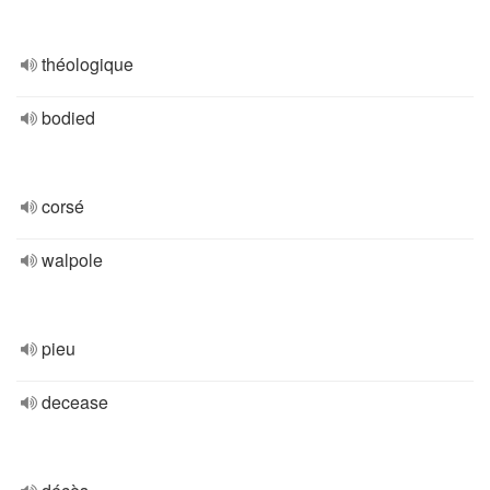
théologique
bodied
corsé
walpole
pieu
decease