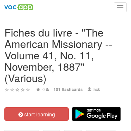
Toggl
navig
Fiches du livre - "The
American Missionary --
Volume 41, No. 11,
November, 1887"
(Various)
0
101 flashcards
lack
start learning