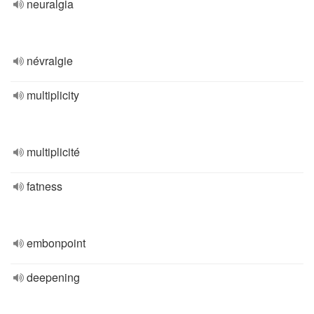
neuralgia
névralgie
multiplicity
multiplicité
fatness
embonpoint
deepening