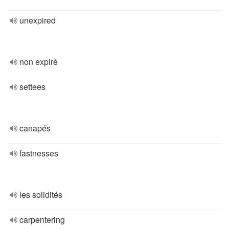
unexpired
non expiré
settees
canapés
fastnesses
les solidités
carpentering