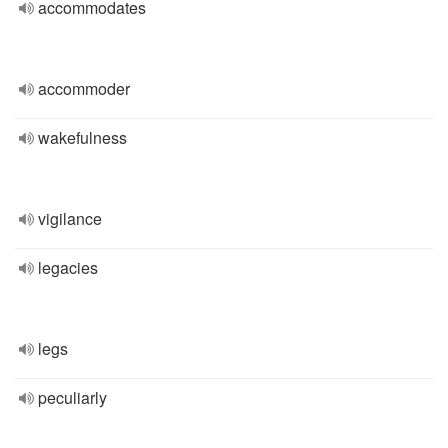
accommodates
accommoder
wakefulness
vigilance
legacies
legs
peculiarly