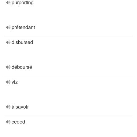
purporting
prétendant
disbursed
déboursé
viz
à savoir
ceded