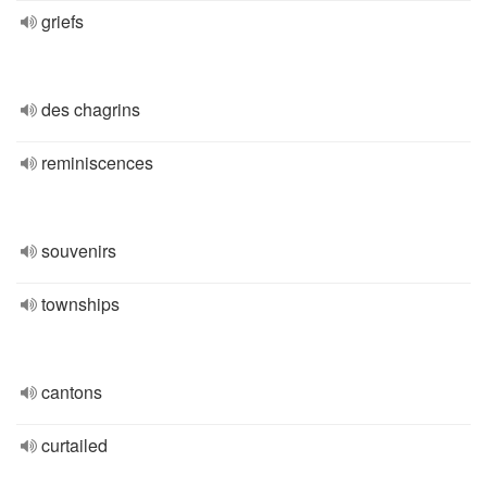
griefs
des chagrins
reminiscences
souvenirs
townships
cantons
curtailed