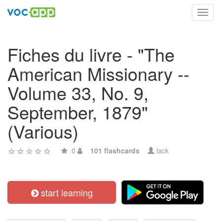
Toggl
navig
Fiches du livre - "The
American Missionary --
Volume 33, No. 9,
September, 1879"
(Various)
0
101 flashcards
lack
start learning