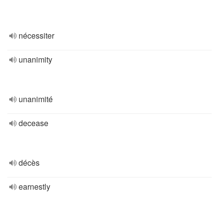
nécessiter
unanimity
unanimité
decease
décès
earnestly