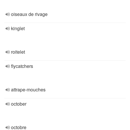
oiseaux de rivage
kinglet
roitelet
flycatchers
attrape-mouches
october
octobre