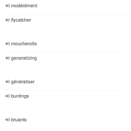
modérément
flycatcher
moucherolle
generalizing
généraliser
buntings
bruants