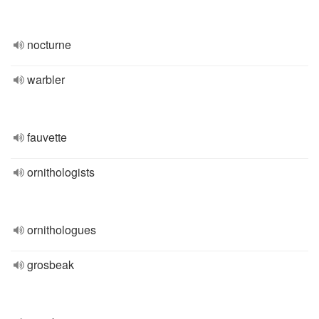
nocturne
warbler
fauvette
ornithologists
ornithologues
grosbeak