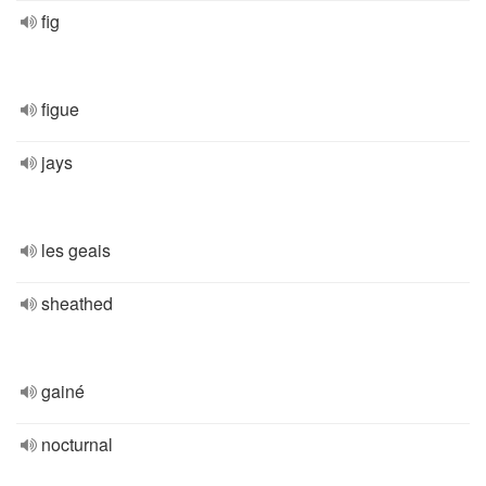
fig
figue
jays
les geais
sheathed
gainé
nocturnal