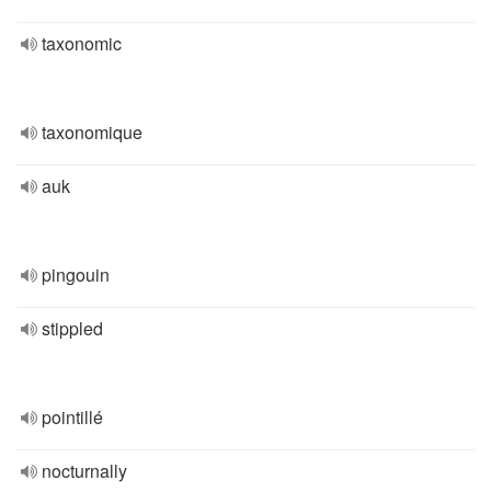
taxonomic
taxonomique
auk
pingouin
stippled
pointillé
nocturnally