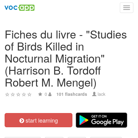
Toggl
navig
Fiches du livre - "Studies
of Birds Killed in
Nocturnal Migration"
(Harrison B. Tordoff
Robert M. Mengel)
0
101 flashcards
lack
start learning