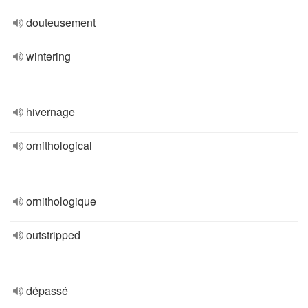
douteusement
wintering
hivernage
ornithological
ornithologique
outstripped
dépassé