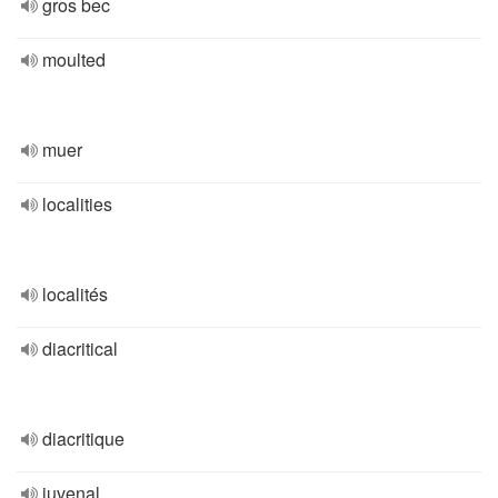
gros bec
moulted
muer
localities
localités
diacritical
diacritique
juvenal