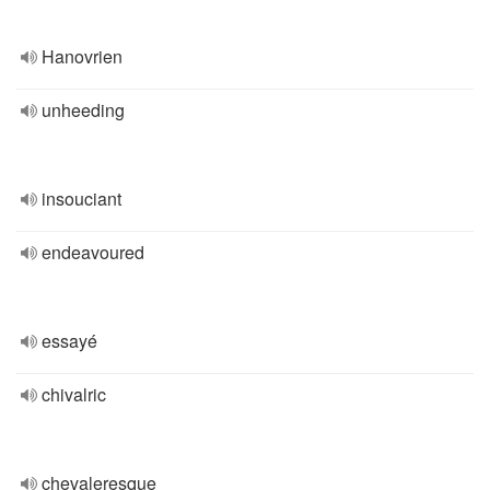
Hanovrien
unheeding
insouciant
endeavoured
essayé
chivalric
chevaleresque