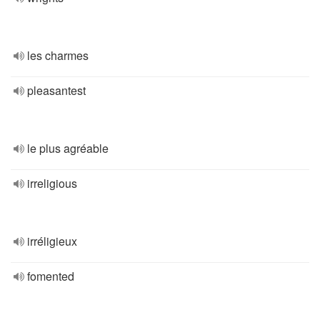
les charmes
pleasantest
le plus agréable
irreligious
irréligieux
fomented