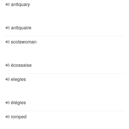
antiquary
antiquaire
scotswoman
écossaise
elegies
élégies
romped