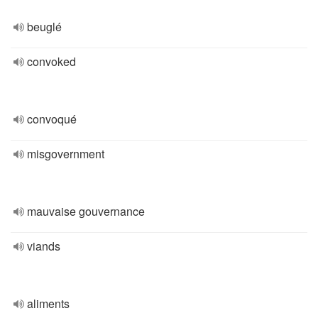
beuglé
convoked
convoqué
misgovernment
mauvaise gouvernance
viands
aliments