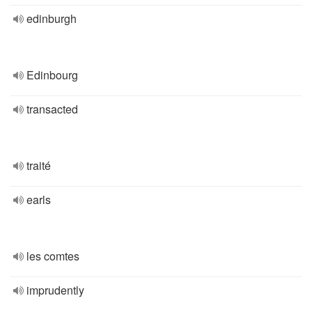
edinburgh
Edinbourg
transacted
traité
earls
les comtes
imprudently