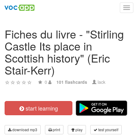
Toggl
navig
Fiches du livre - "Stirling
Castle Its place in
Scottish history" (Eric
Stair-Kerr)
0
101 flashcards
lack
start learning
download mp3
print
play
test yourself