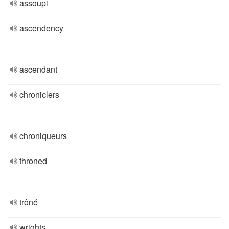
assoupi
ascendency
ascendant
chroniclers
chroniqueurs
throned
trôné
wrights