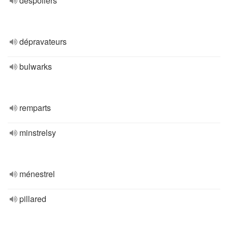
despoilers
dépravateurs
bulwarks
remparts
minstrelsy
ménestrel
pillared