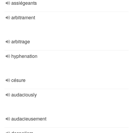
assiégeants
arbitrament
arbitrage
hyphenation
césure
audaciously
audacieusement