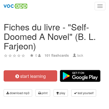
Toggl
navig
Fiches du livre - "Self-
Doomed A Novel" (B. L.
Farjeon)
0
101 flashcards
lack
start learning
download mp3
print
play
test yourself