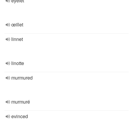
eyelet
œillet
linnet
linotte
murmured
murmuré
evinced