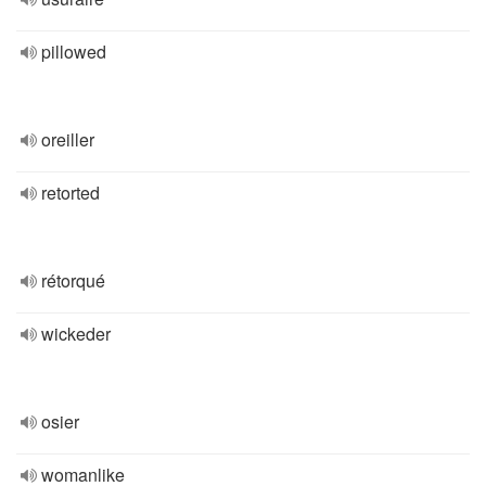
pillowed
oreiller
retorted
rétorqué
wickeder
osier
womanlike