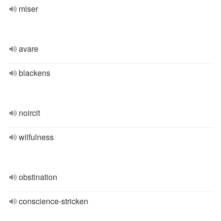
miser
avare
blackens
noircit
wilfulness
obstination
conscience-stricken