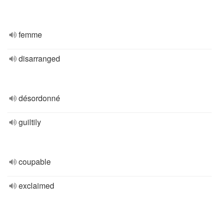
femme
disarranged
désordonné
guiltily
coupable
exclaimed