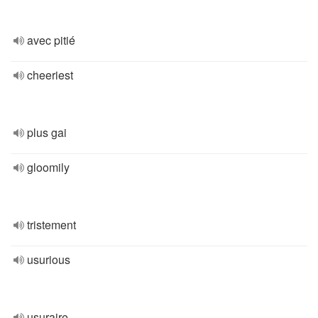
avec pitié
cheeriest
plus gai
gloomily
tristement
usurious
usuraire