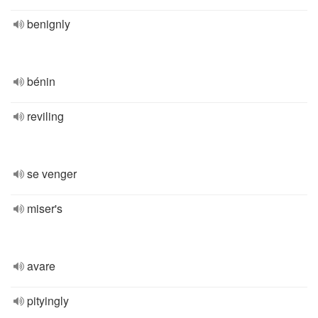
benignly
bénin
reviling
se venger
miser's
avare
pityingly