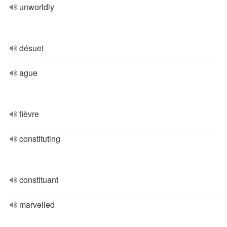
unworldly
désuet
ague
fièvre
constituting
constituant
marvelled