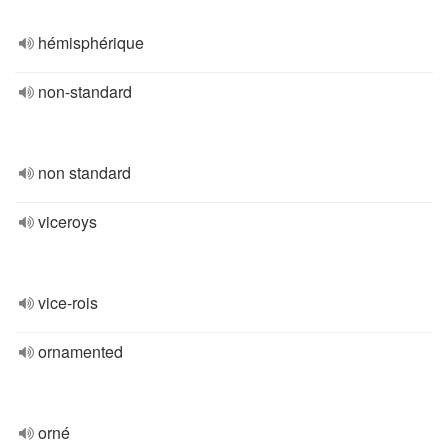
hémisphérique
non-standard
non standard
viceroys
vice-rois
ornamented
orné