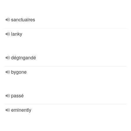
sanctuaires
lanky
dégingandé
bygone
passé
eminently