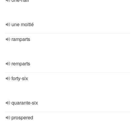
une moitié
ramparts
remparts
forty-six
quarante-six
prospered