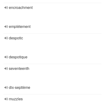
encroachment
empiètement
despotic
despotique
seventeenth
dix-septième
muzzles