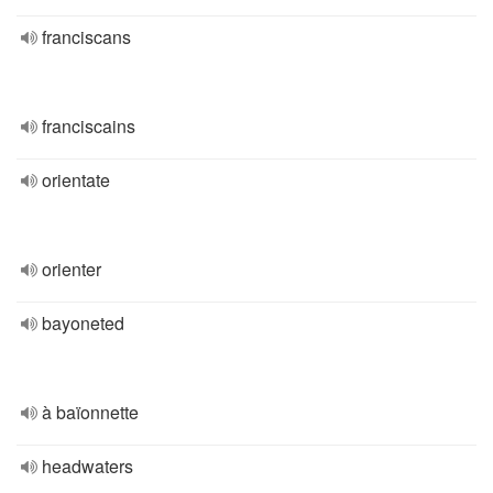
franciscans
franciscains
orientate
orienter
bayoneted
à baïonnette
headwaters