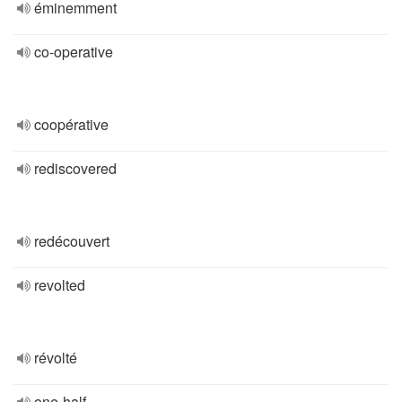
éminemment
co-operative
coopérative
rediscovered
redécouvert
revolted
révolté
one-half