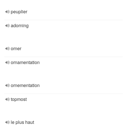
peuplier
adorning
orner
ornamentation
ornementation
topmost
le plus haut