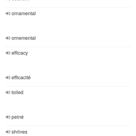
ornamental
ornemental
efficacy
efficacité
toiled
peiné
shrines