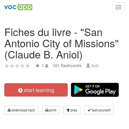
Toggl
navig
Fiches du livre - "San
Antonio City of Missions"
(Claude B. Aniol)
0
101 flashcards
lack
start learning
download mp3
print
play
test yourself