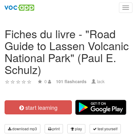
Toggl
navig
Fiches du livre - "Road
Guide to Lassen Volcanic
National Park" (Paul E.
Schulz)
0
101 flashcards
lack
start learning
download mp3
print
play
test yourself