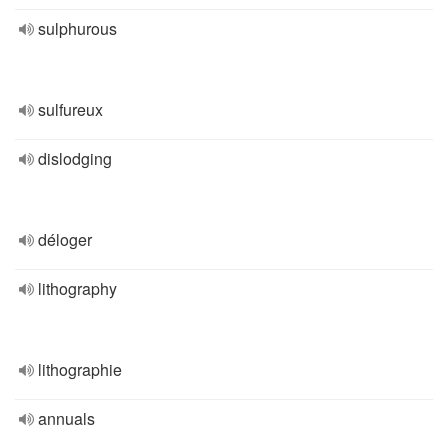
sulphurous
sulfureux
dislodging
déloger
lithography
lithographie
annuals