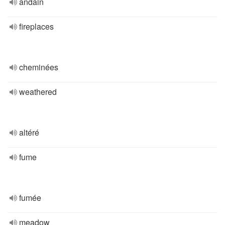
andain
fireplaces
cheminées
weathered
altéré
fume
fumée
meadow