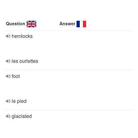
Question
Answer
hemlocks
les ourlettes
foot
le pied
glaciated