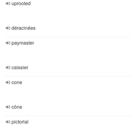
uprooted
déracinées
paymaster
caissier
cone
cône
pictorial