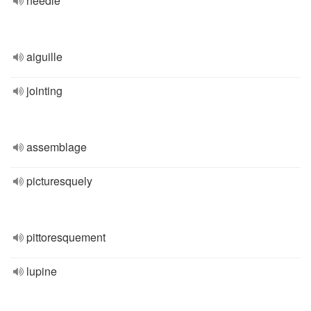
needle
aiguille
jointing
assemblage
picturesquely
pittoresquement
lupine