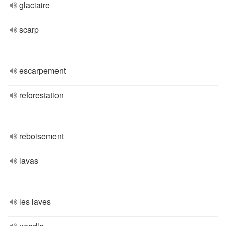
glaciaire
scarp
escarpement
reforestation
reboisement
lavas
les laves