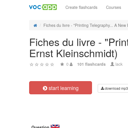
Create flashcards
Courses
Fiches du livre - "Printing Telegraphy... A New E
Fiches du livre - "Pr
Ernst Kleinschmidt)
0
101 flashcards
lack
start learning
download mp3
Question