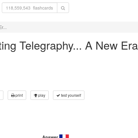
r...
inting Telegraphy... A New E
print
play
test yourself
Answer