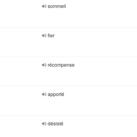
sommeil
fier
récompense
apporté
désisté