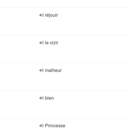
réjouir
le vizir
malheur
bien
Princesse