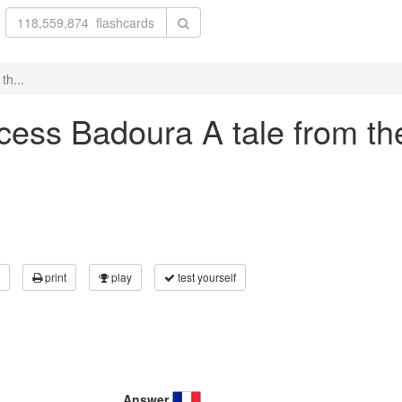
th...
incess Badoura A tale from t
print
play
test yourself
Answer