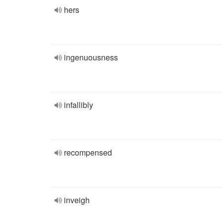
hers
ingenuousness
infallibly
recompensed
inveigh