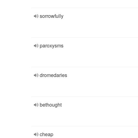
sorrowfully
paroxysms
dromedaries
bethought
cheap