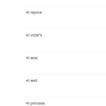
rejoice
vizier's
woe
well
princess