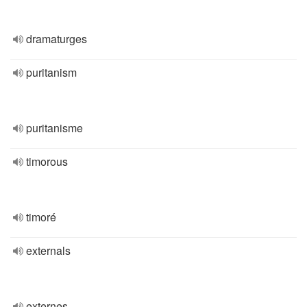
dramaturges
puritanism
puritanisme
timorous
timoré
externals
externes