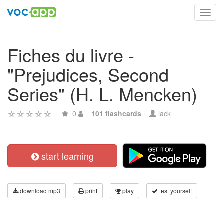
Toggl
navig
Fiches du livre -
"Prejudices, Second
Series" (H. L. Mencken)
0
101 flashcards
lack
start learning
download mp3
print
play
test yourself