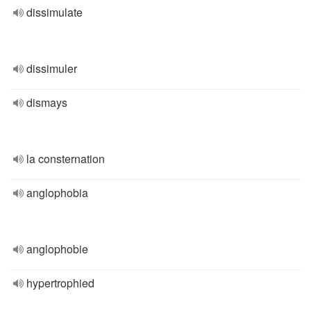
dissimulate
dissimuler
dismays
la consternation
anglophobia
anglophobie
hypertrophied