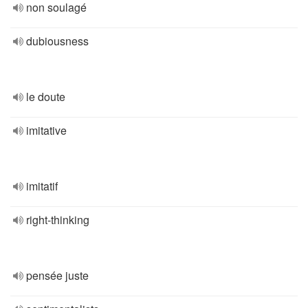
non soulagé
dubiousness
le doute
imitative
imitatif
right-thinking
pensée juste