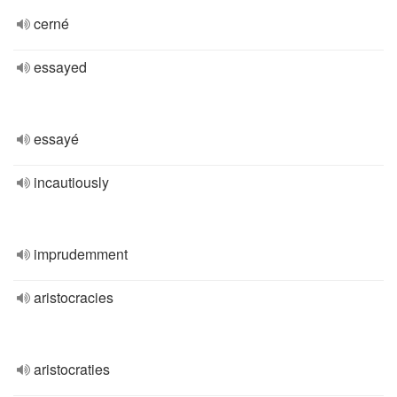
cerné
essayed
essayé
incautiously
imprudemment
aristocracies
aristocraties