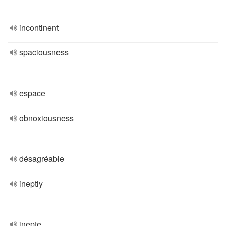
incontinent
spaciousness
espace
obnoxiousness
désagréable
ineptly
inepte