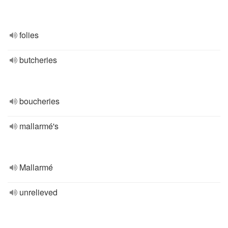
folies
butcheries
boucheries
mallarmé's
Mallarmé
unrelieved