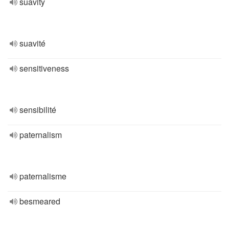
suavity
suavité
sensitiveness
sensibilité
paternalism
paternalisme
besmeared