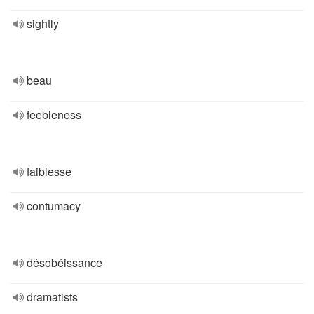
sightly
beau
feebleness
faiblesse
contumacy
désobéissance
dramatists