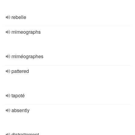
rebelle
mimeographs
miméographes
pattered
tapoté
absently
distraitement