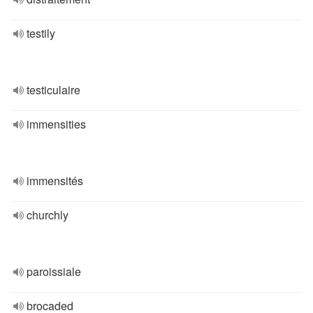
testily
testiculaire
immensities
immensités
churchly
paroissiale
brocaded