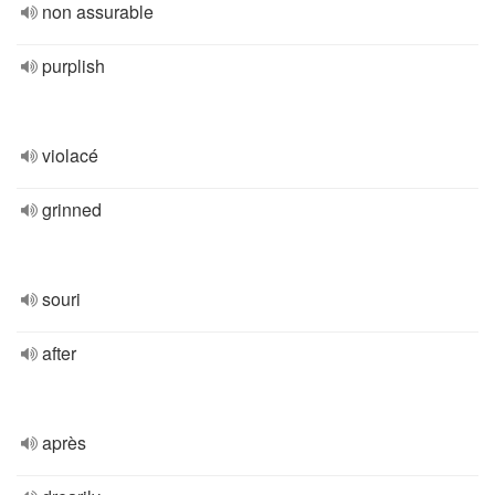
non assurable
purplish
violacé
grinned
souri
after
après