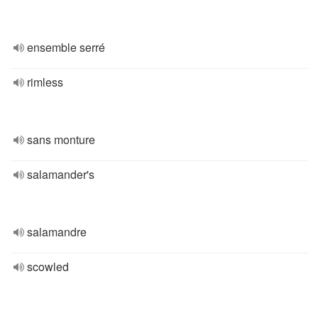
ensemble serré
rimless
sans monture
salamander's
salamandre
scowled