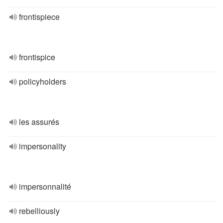
frontispiece
frontispice
policyholders
les assurés
impersonality
impersonnalité
rebelliously