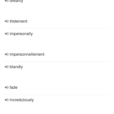
drearily
tristement
impersonally
impersonnellement
blandly
fade
incredulously