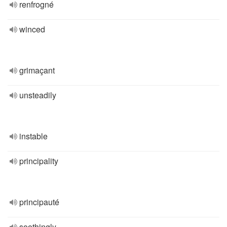
renfrogné
winced
grimaçant
unsteadily
instable
principality
principauté
soothingly