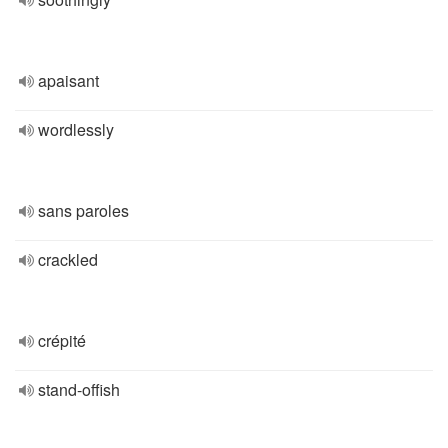
apaisant
wordlessly
sans paroles
crackled
crépité
stand-offish