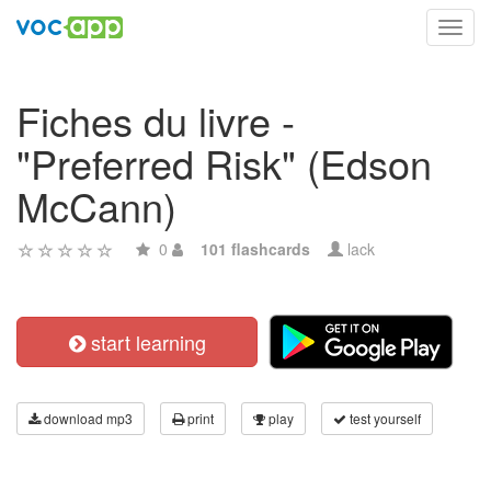
Toggl
navig
Fiches du livre -
"Preferred Risk" (Edson
McCann)
0
101 flashcards
lack
start learning
download mp3
print
play
test yourself