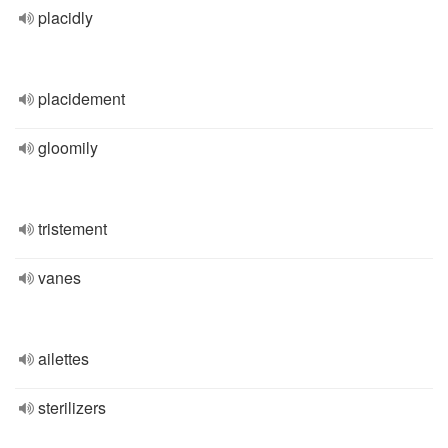
placidly
placidement
gloomily
tristement
vanes
ailettes
sterilizers