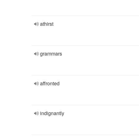
athirst
grammars
affronted
indignantly