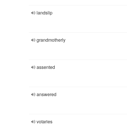
landslip
grandmotherly
assented
answered
votaries