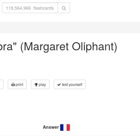
bra" (Margaret Oliphant)
print
play
test yourself
Answer