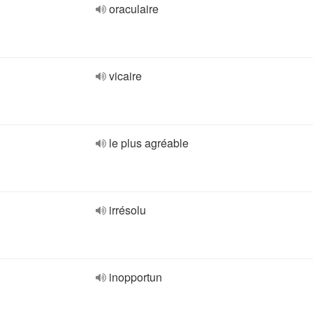
oraculaire
vicaire
le plus agréable
irrésolu
inopportun