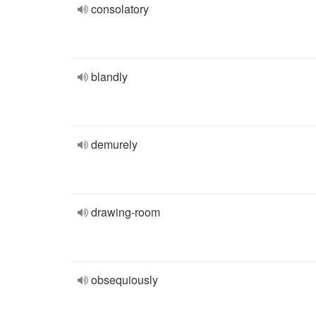
consolatory
blandly
demurely
drawing-room
obsequiously