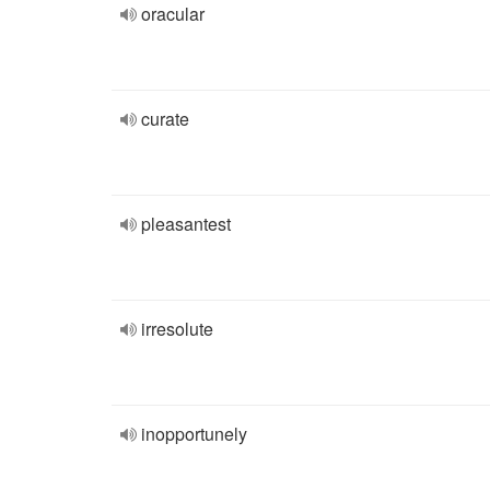
oracular
curate
pleasantest
irresolute
inopportunely