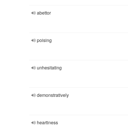
abettor
poising
unhesitating
demonstratively
heartiness