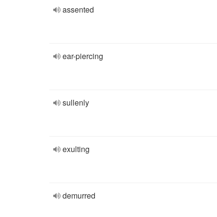
assented
ear-piercing
sullenly
exulting
demurred