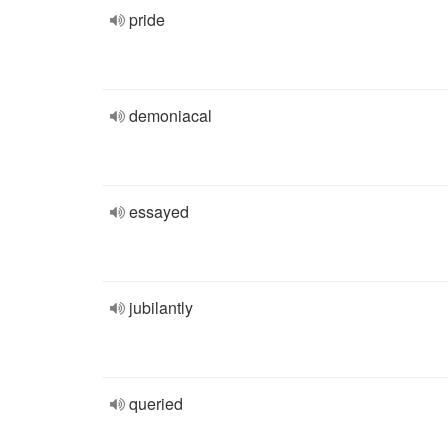
pride
demoniacal
essayed
jubilantly
queried