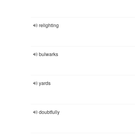
relighting
bulwarks
yards
doubtfully