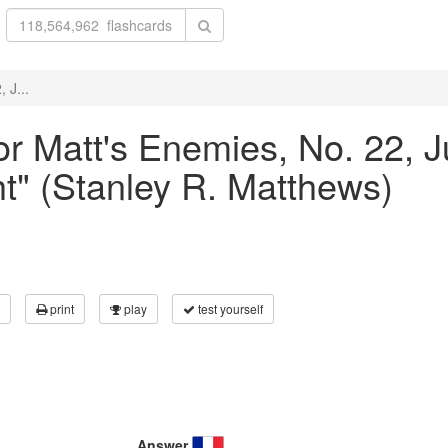
 J...
or Matt's Enemies, No. 22, J
t" (Stanley R. Matthews)
print
play
test yourself
Answer