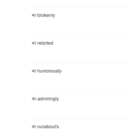
brokenly
retorted
humorously
admiringly
runabout's