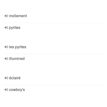
mollement
pyrites
les pyrites
illumined
éclairé
cowboy's