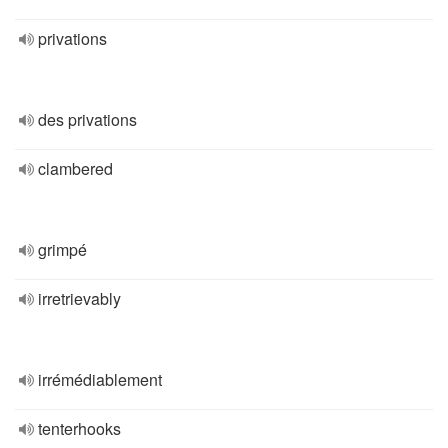
privations
des privations
clambered
grimpé
irretrievably
irrémédiablement
tenterhooks