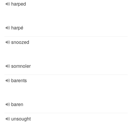
harped
harpé
snoozed
somnoler
barents
baren
unsought