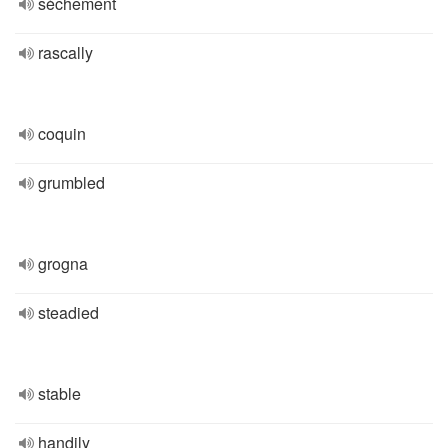
sèchement
rascally
coquin
grumbled
grogna
steadied
stable
handily