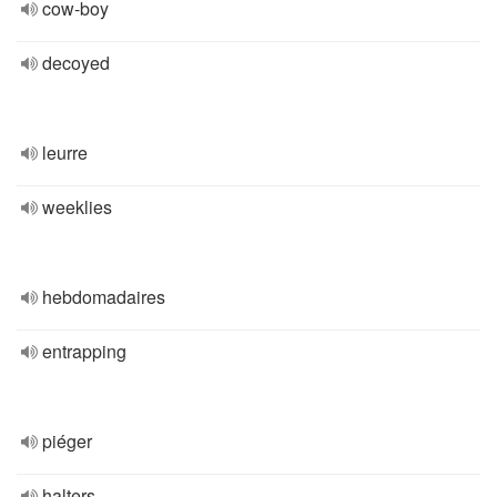
cow-boy
decoyed
leurre
weeklies
hebdomadaires
entrapping
piéger
halters