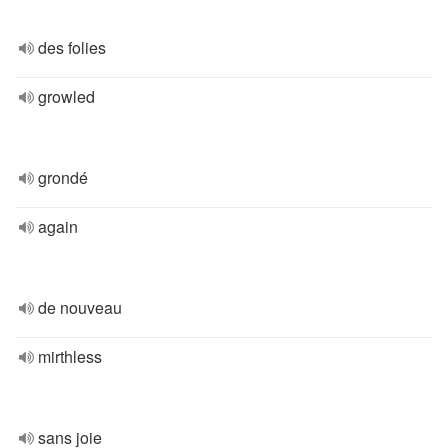
des folies
growled
grondé
again
de nouveau
mirthless
sans joie