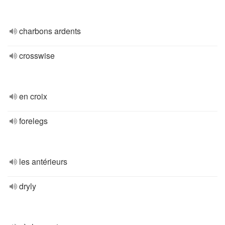
charbons ardents
crosswise
en croix
forelegs
les antérieurs
dryly