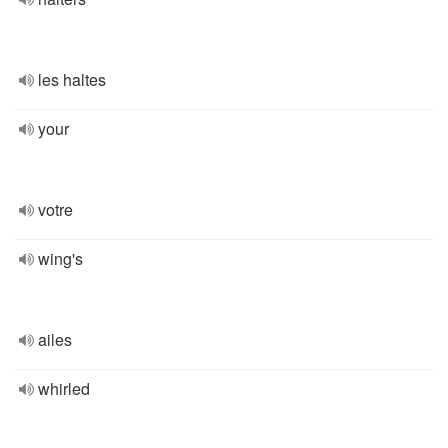
les haltes
your
votre
wing's
ailes
whirled