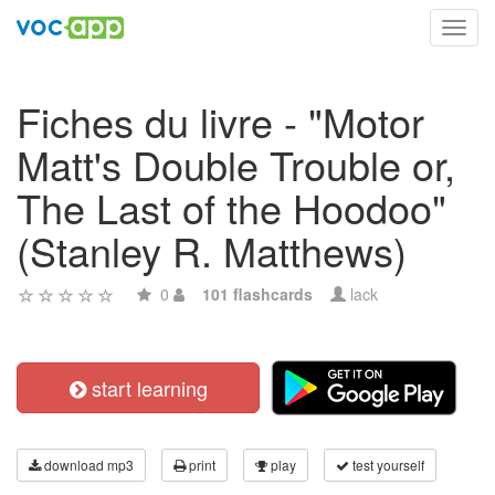
Toggl
navig
Fiches du livre - "Motor
Matt's Double Trouble or,
The Last of the Hoodoo"
(Stanley R. Matthews)
0
101 flashcards
lack
start learning
download mp3
print
play
test yourself