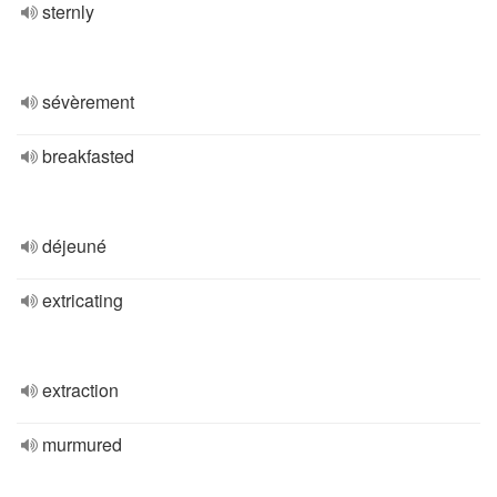
sternly
sévèrement
breakfasted
déjeuné
extricating
extraction
murmured