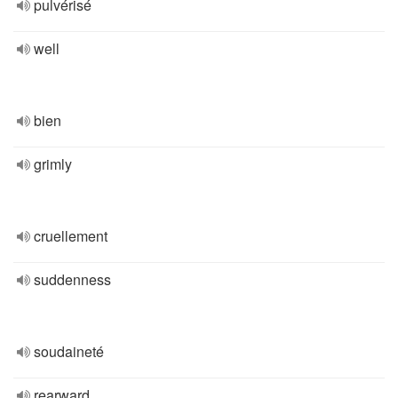
pulvérisé
well
bien
grimly
cruellement
suddenness
soudaineté
rearward