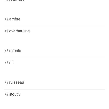
arrière
overhauling
refonte
rill
ruisseau
stoutly