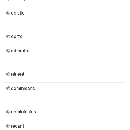
epistle
épître
reiterated
réitéré
dominicans
dominicains
recant