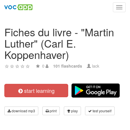
Toggl
navig
Fiches du livre - "Martin
Luther" (Carl E.
Koppenhaver)
0
101 flashcards
lack
start learning
download mp3
print
play
test yourself