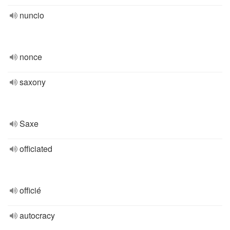
nuncio
nonce
saxony
Saxe
officiated
officié
autocracy