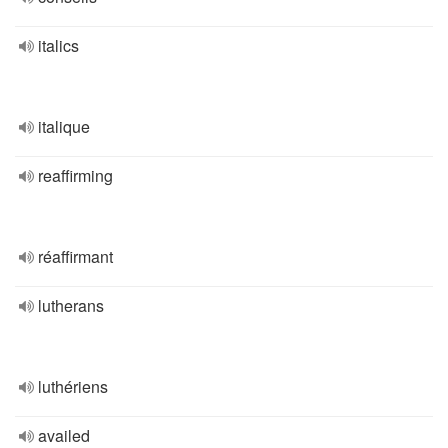
italics
italique
reaffirming
réaffirmant
lutherans
luthériens
availed