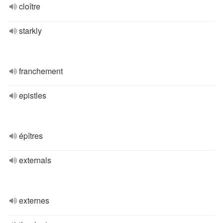
cloître
starkly
franchement
epistles
épîtres
externals
externes