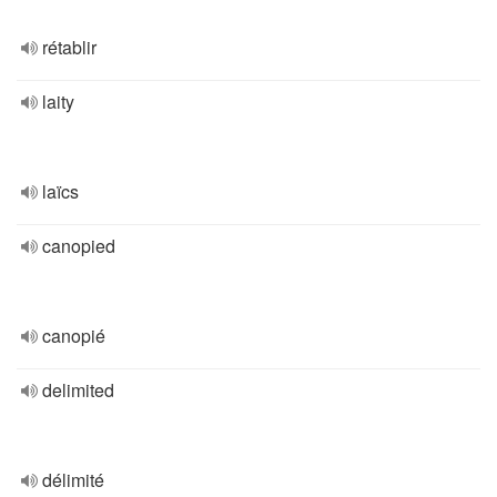
rétablir
laity
laïcs
canopied
canopié
delimited
délimité