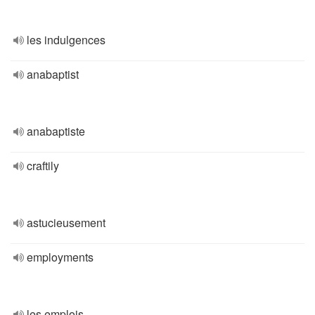
les indulgences
anabaptist
anabaptiste
craftily
astucieusement
employments
les emplois