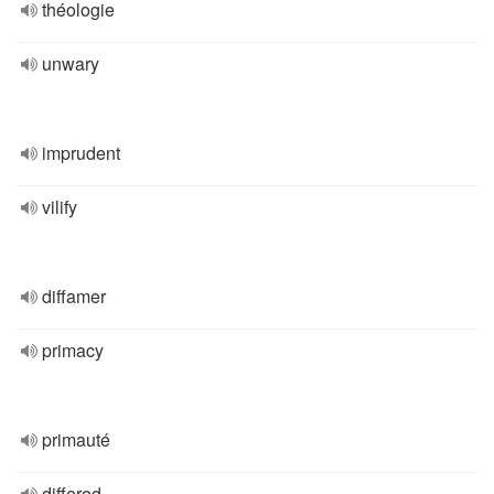
théologie
unwary
imprudent
vilify
diffamer
primacy
primauté
differed