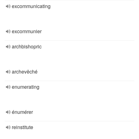
excommunicating
excommunier
archbishopric
archevêché
enumerating
énumérer
reinstitute