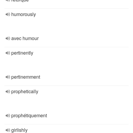
humorously
avec humour
pertinently
pertinemment
prophetically
prophétiquement
girlishly