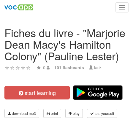
Toggl
navig
Fiches du livre - "Marjorie
Dean Macy's Hamilton
Colony" (Pauline Lester)
0
101 flashcards
lack
start learning
download mp3
print
play
test yourself