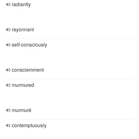
radiantly
rayonnant
self-consciously
consciemment
murmured
murmuré
contemptuously