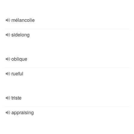
mélancolie
sidelong
oblique
rueful
triste
appraising