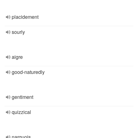
placidement
sourly
aigre
good-naturedly
gentiment
quizzical
narquois