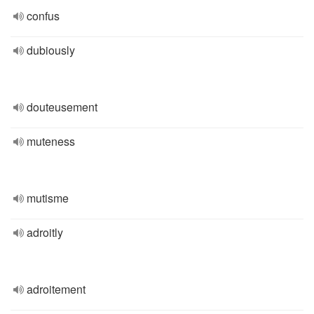
confus
dubiously
douteusement
muteness
mutisme
adroitly
adroitement