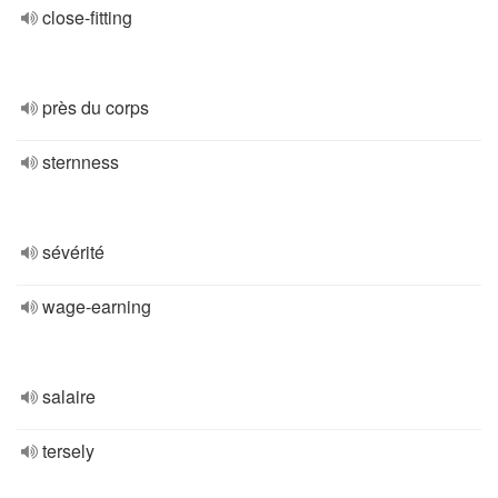
close-fitting
près du corps
sternness
sévérité
wage-earning
salaire
tersely