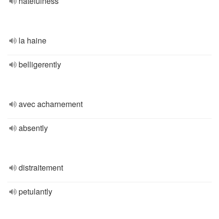
hatefulness
la haine
belligerently
avec acharnement
absently
distraitement
petulantly