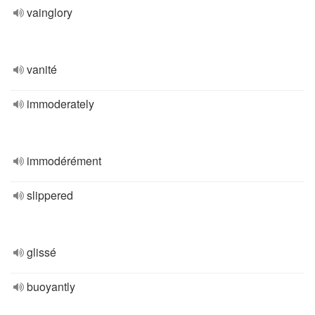
vainglory
vanité
immoderately
immodérément
slippered
glissé
buoyantly