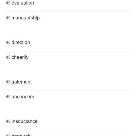
évaluation
managership
direction
cheerily
gaiement
unconcern
insouciance
demurely