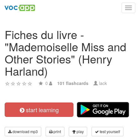
Toggl
navig
Fiches du livre -
"Mademoiselle Miss and
Other Stories" (Henry
Harland)
0
101 flashcards
lack
start learning
download mp3
print
play
test yourself