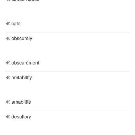
café
obscurely
obscurément
amiability
amabilité
desultory