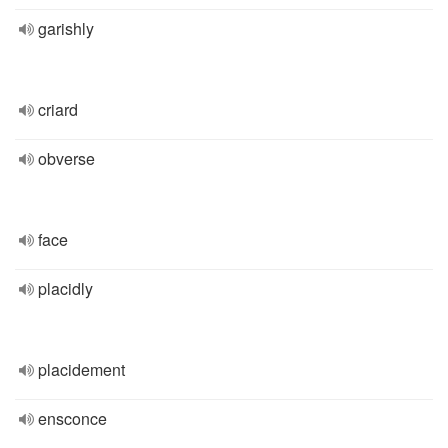
garishly
criard
obverse
face
placidly
placidement
ensconce