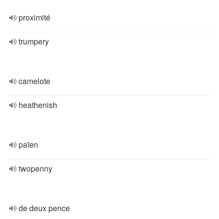
proximité
trumpery
camelote
heathenish
païen
twopenny
de deux pence