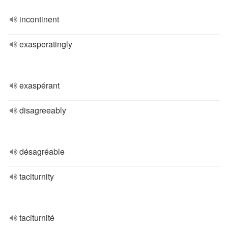
incontinent
exasperatingly
exaspérant
disagreeably
désagréable
taciturnity
taciturnité