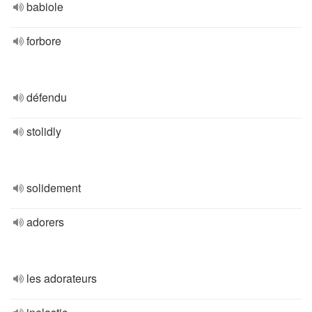
babiole
forbore
défendu
stolidly
solidement
adorers
les adorateurs