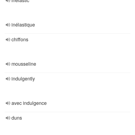
inelastic
inélastique
chiffons
mousseline
indulgently
avec indulgence
duns