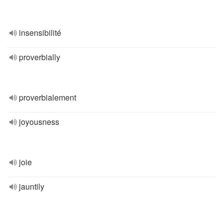
insensibilité
proverbially
proverbialement
joyousness
joie
jauntily