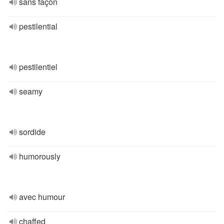
sans façon
pestilential
pestilentiel
seamy
sordide
humorously
avec humour
chaffed