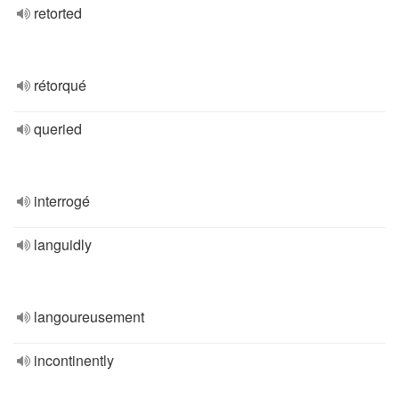
retorted
rétorqué
queried
interrogé
languidly
langoureusement
incontinently