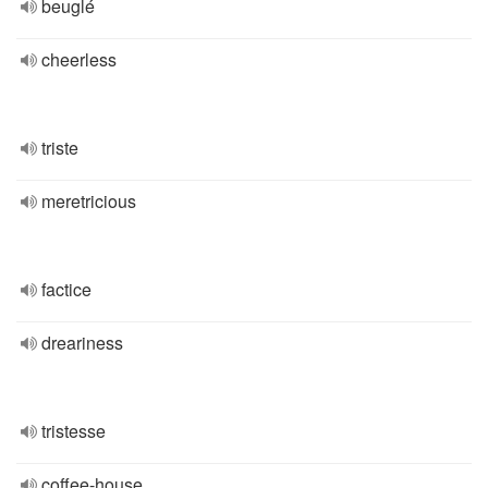
beuglé
cheerless
triste
meretricious
factice
dreariness
tristesse
coffee-house