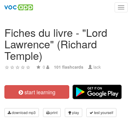
Toggl
navig
Fiches du livre - "Lord
Lawrence" (Richard
Temple)
0
101 flashcards
lack
start learning
download mp3
print
play
test yourself