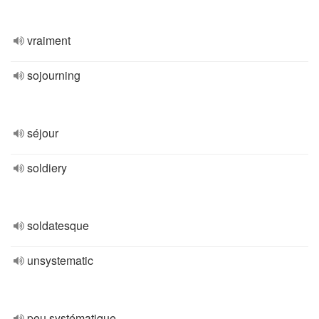
vraiment
sojourning
séjour
soldiery
soldatesque
unsystematic
peu systématique