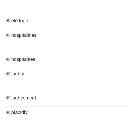
été logé
hospitalities
hospitalités
tardily
tardivement
placidly