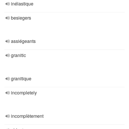
inélastique
besiegers
assiégeants
granitic
granitique
incompletely
incomplètement