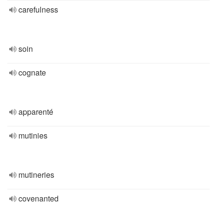
carefulness
soin
cognate
apparenté
mutinies
mutineries
covenanted