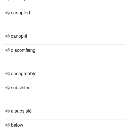
canopied
canopié
discomfiting
désagréable
subsisted
a subsisté
below