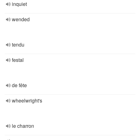
inquiet
wended
tendu
festal
de fête
wheelwright's
le charron