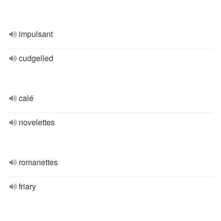
impulsant
cudgelled
calé
novelettes
romanettes
friary