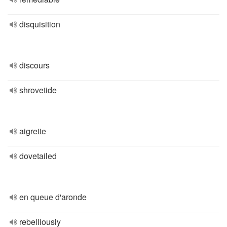
disquisition
discours
shrovetide
aigrette
dovetailed
en queue d'aronde
rebelliously