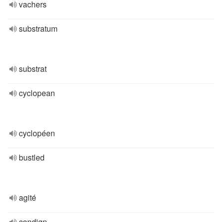
vachers
substratum
substrat
cyclopean
cyclopéen
bustled
agité
condign