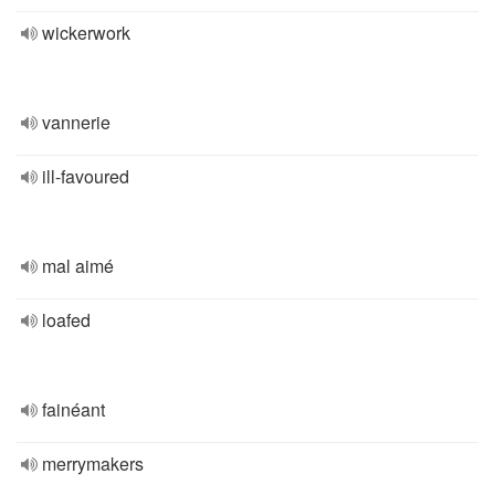
wickerwork
vannerie
ill-favoured
mal aimé
loafed
fainéant
merrymakers