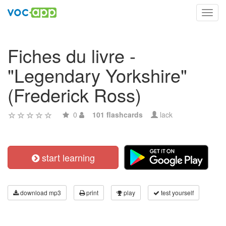
Toggl
navig
Fiches du livre -
"Legendary Yorkshire"
(Frederick Ross)
0
101 flashcards
lack
start learning
download mp3
print
play
test yourself