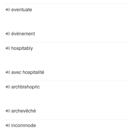
eventuate
événement
hospitably
avec hospitalité
archbishopric
archevêché
incommode