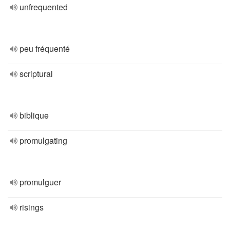
unfrequented
peu fréquenté
scriptural
biblique
promulgating
promulguer
risings