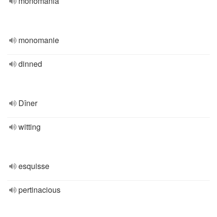
monomania
monomanie
dinned
Dîner
witting
esquisse
pertinacious