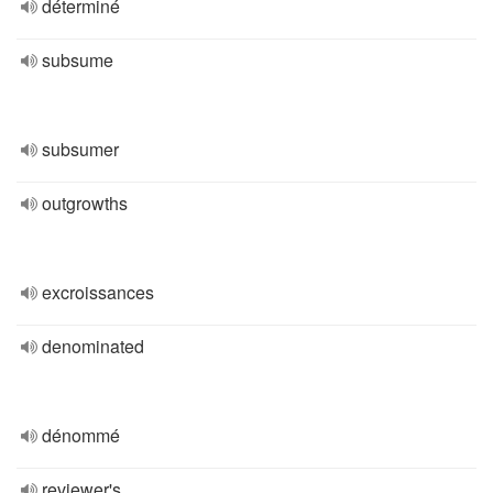
déterminé
subsume
subsumer
outgrowths
excroissances
denominated
dénommé
reviewer's