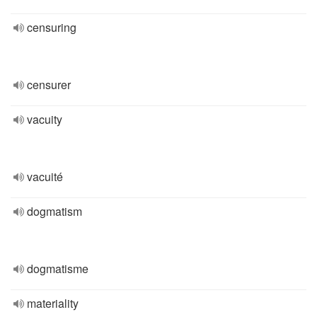
censuring
censurer
vacuity
vacuité
dogmatism
dogmatisme
materiality