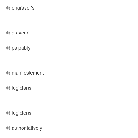
engraver's
graveur
palpably
manifestement
logicians
logiciens
authoritatively