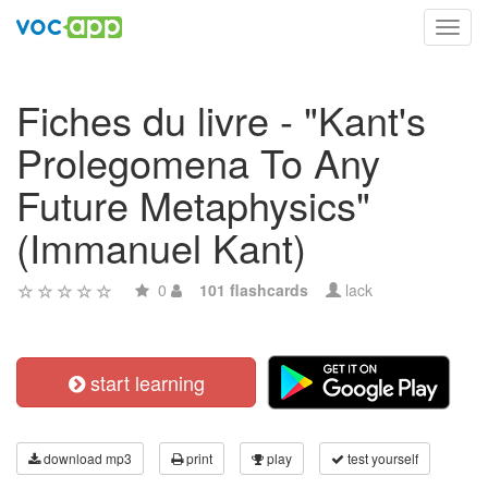
Toggl
navig
Fiches du livre - "Kant's
Prolegomena To Any
Future Metaphysics"
(Immanuel Kant)
0
101 flashcards
lack
start learning
download mp3
print
play
test yourself