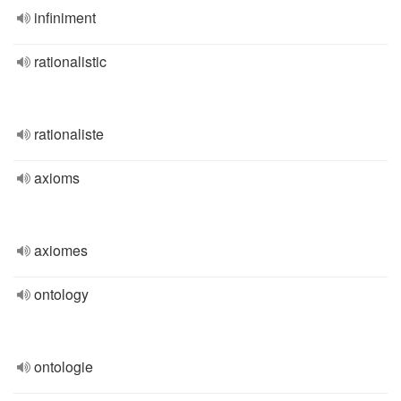
infiniment
rationalistic
rationaliste
axioms
axiomes
ontology
ontologie