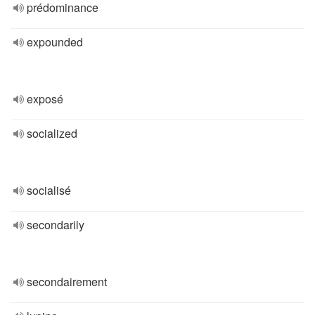
prédominance
expounded
exposé
socialized
socialisé
secondarily
secondairement