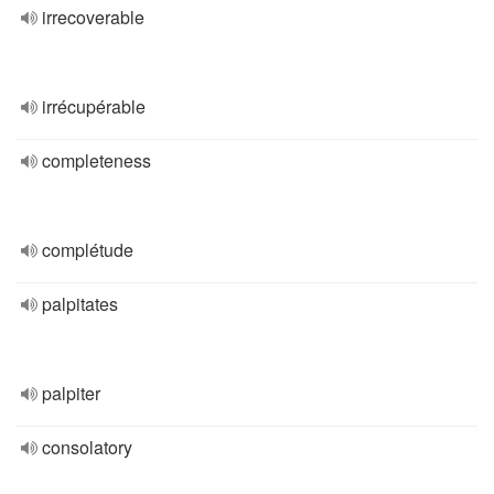
irrecoverable
irrécupérable
completeness
complétude
palpitates
palpiter
consolatory