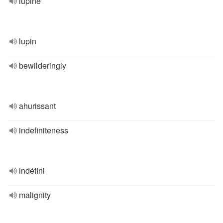
lupine
lupin
bewilderingly
ahurissant
indefiniteness
indéfini
malignity