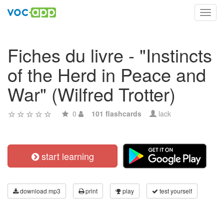
Toggl
navig
Fiches du livre - "Instincts
of the Herd in Peace and
War" (Wilfred Trotter)
0
101 flashcards
lack
start learning
download mp3
print
play
test yourself