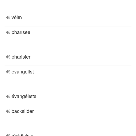
vélin
pharisee
pharisien
evangelist
évangéliste
backslider
récidiviste