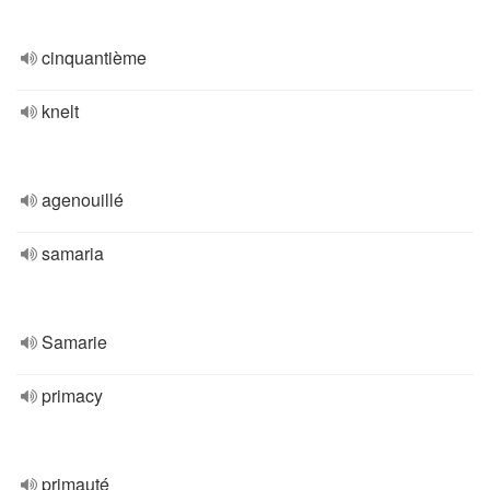
cinquantième
knelt
agenouillé
samaria
Samarie
primacy
primauté