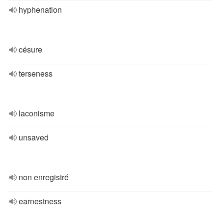
hyphenation
césure
terseness
laconisme
unsaved
non enregistré
earnestness