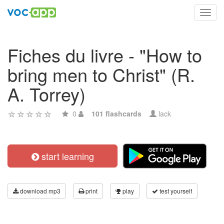
Toggl
navig
Fiches du livre - "How to
bring men to Christ" (R.
A. Torrey)
0
101 flashcards
lack
start learning
download mp3
print
play
test yourself