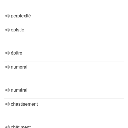
perplexité
epistle
épître
numeral
numéral
chastisement
châtiment