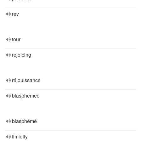
rev
tour
rejoicing
réjouissance
blasphemed
blasphémé
timidity