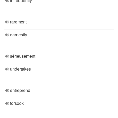
infrequently
rarement
earnestly
sérieusement
undertakes
entreprend
forsook