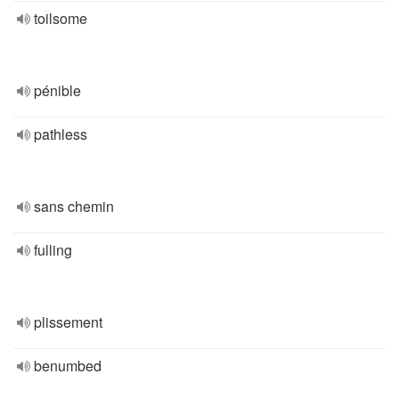
toilsome
pénible
pathless
sans chemin
fulling
plissement
benumbed