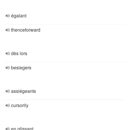
égalant
thenceforward
dès lors
besiegers
assiégeants
cursorily
en glissant