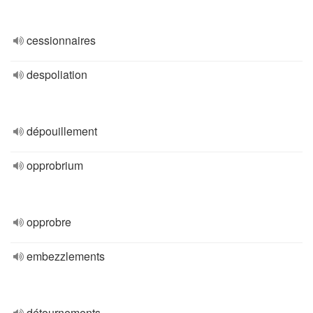
cessionnaires
despoliation
dépouillement
opprobrium
opprobre
embezzlements
détournements