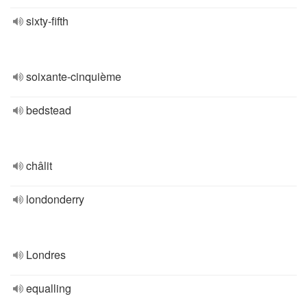
sixty-fifth
soixante-cinquième
bedstead
châlit
londonderry
Londres
equalling