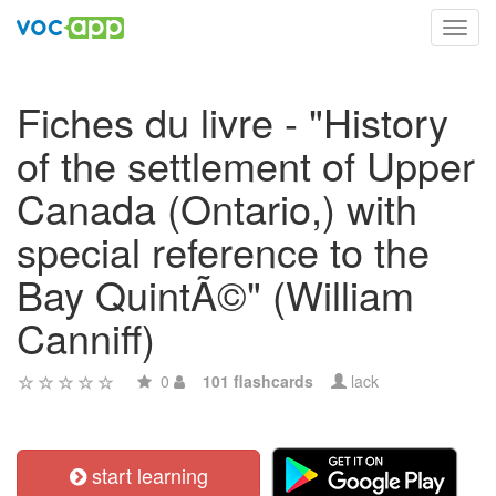
Toggl
navig
Fiches du livre - "History
of the settlement of Upper
Canada (Ontario,) with
special reference to the
Bay QuintÃ©" (William
Canniff)
0
101 flashcards
lack
start learning