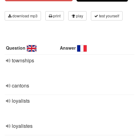
download mp3
print
play
test yourself
Question
Answer
townships
cantons
loyalists
loyalistes