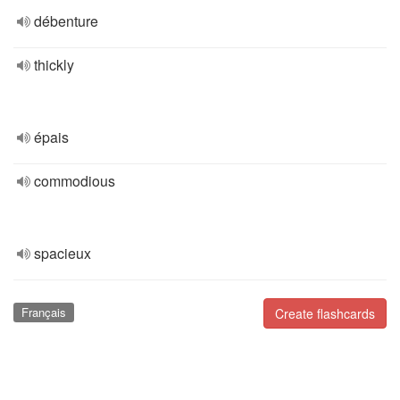
débenture
thickly
épais
commodious
spacieux
Français
Create flashcards