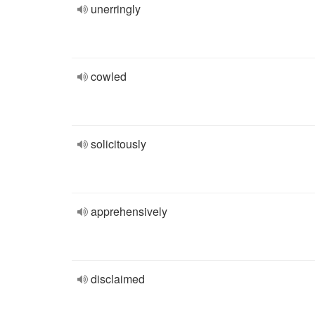
unerringly
cowled
solicitously
apprehensively
disclaimed