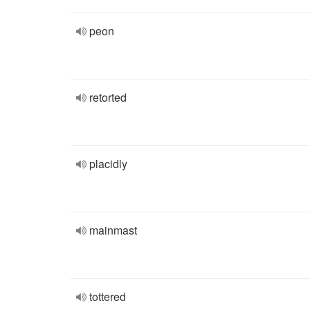
peon
retorted
placidly
mainmast
tottered