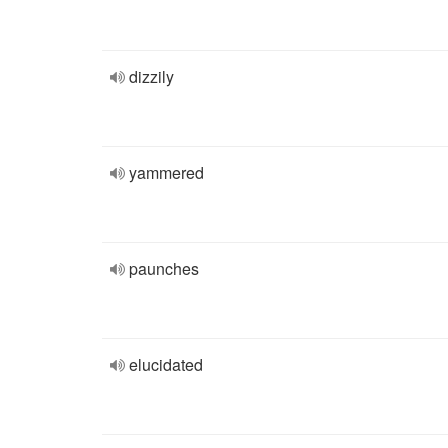
dizzily
yammered
paunches
elucidated