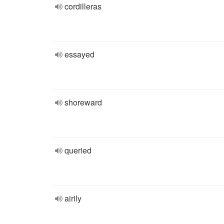
cordilleras
essayed
shoreward
queried
airily