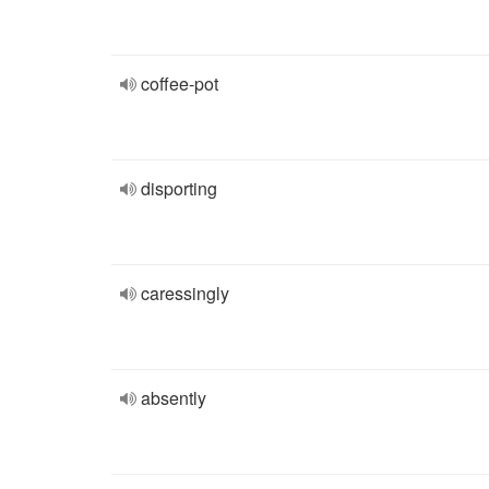
coffee-pot
disporting
caressingly
absently