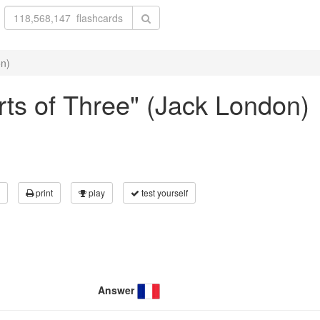
on)
arts of Three" (Jack London)
print
play
test yourself
Answer