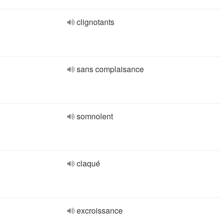
clignotants
sans complaisance
somnolent
claqué
excroissance