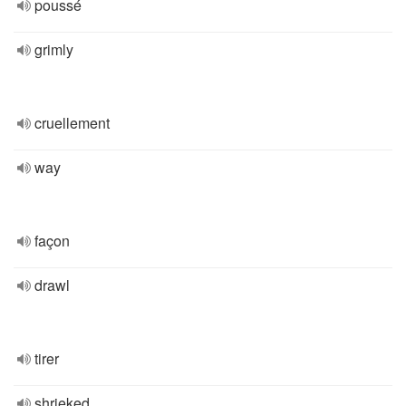
poussé
grimly
cruellement
way
façon
drawl
tirer
shrieked