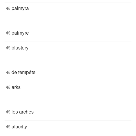
palmyra
palmyre
blustery
de tempête
arks
les arches
alacrity