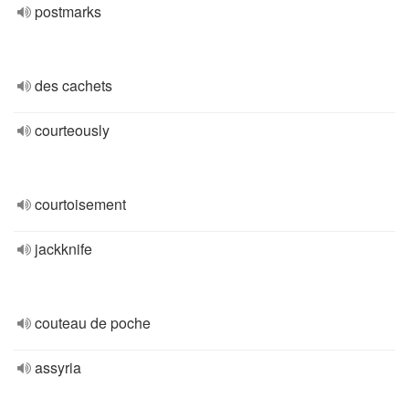
postmarks
des cachets
courteously
courtoisement
jackknife
couteau de poche
assyria