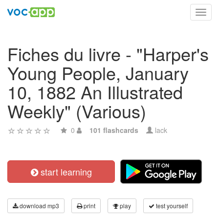
Toggl
navig
Fiches du livre - "Harper's
Young People, January
10, 1882 An Illustrated
Weekly" (Various)
0
101 flashcards
lack
start learning
download mp3
print
play
test yourself