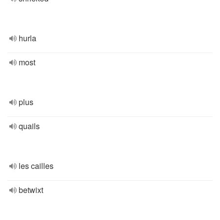
hurla
most
plus
quails
les cailles
betwixt