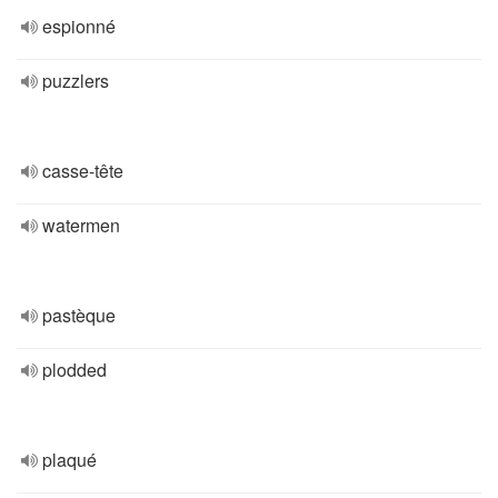
espionné
puzzlers
casse-tête
watermen
pastèque
plodded
plaqué