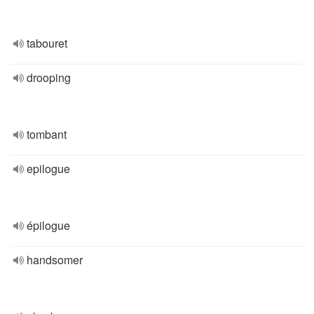
tabouret
drooping
tombant
epilogue
épilogue
handsomer