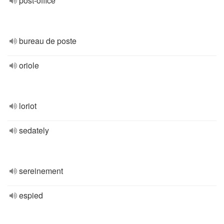
post-office
bureau de poste
oriole
loriot
sedately
sereinement
espied