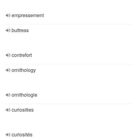
empressement
buttress
contrefort
ornithology
ornithologie
curiosities
curiosités