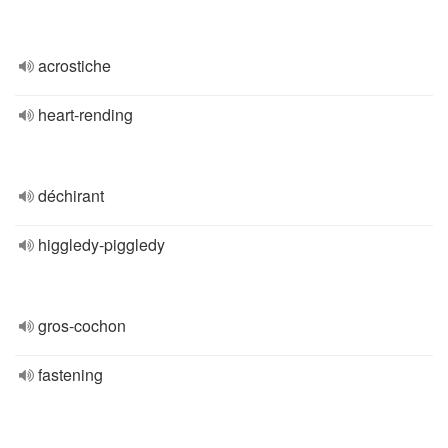
acrostiche
heart-rending
déchirant
higgledy-piggledy
gros-cochon
fastening