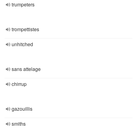
trumpeters
trompettistes
unhitched
sans attelage
chirrup
gazouillis
smiths