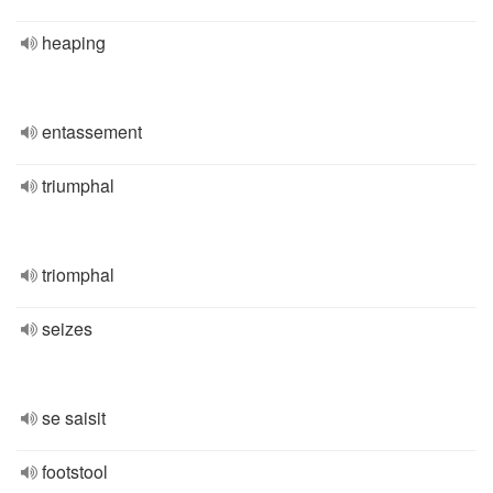
heaping
entassement
triumphal
triomphal
seizes
se saisit
footstool