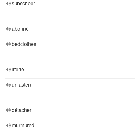
subscriber
abonné
bedclothes
literie
unfasten
détacher
murmured