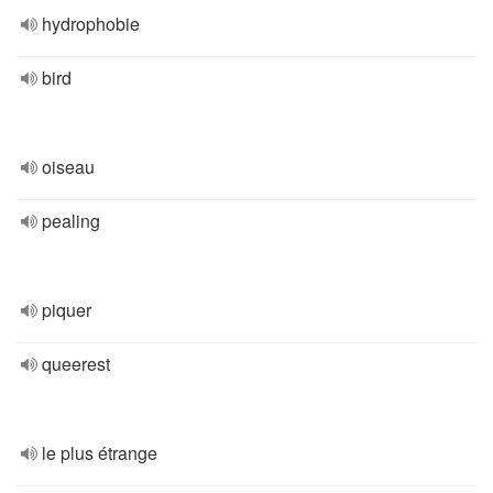
hydrophobie
bird
oiseau
pealing
piquer
queerest
le plus étrange