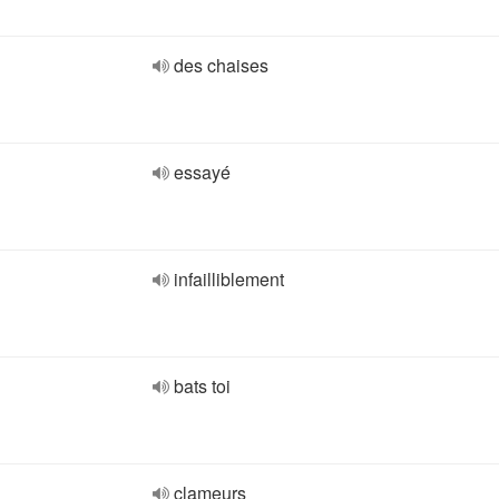
des chaises
essayé
infailliblement
bats toi
clameurs