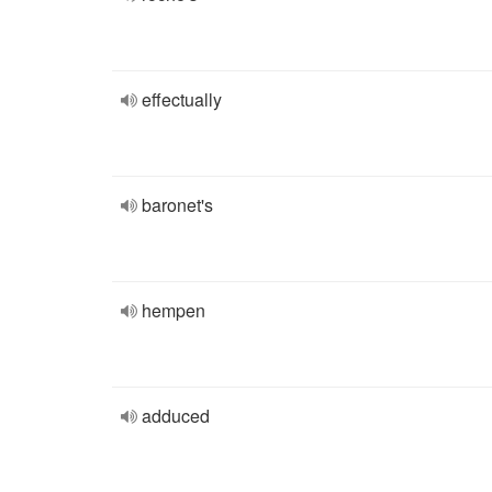
effectually
baronet's
hempen
adduced