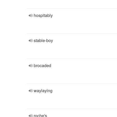
hospitably
stable-boy
brocaded
waylaying
roche's