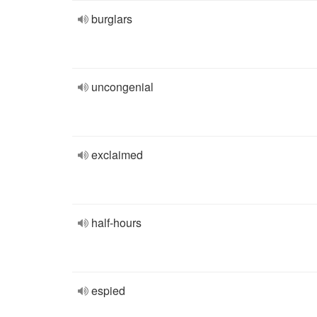
burglars
uncongenial
exclaimed
half-hours
espied