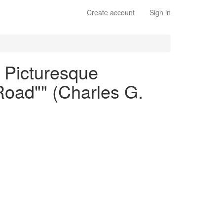
Create account
Sign in
n Picturesque
 Road"" (Charles G.