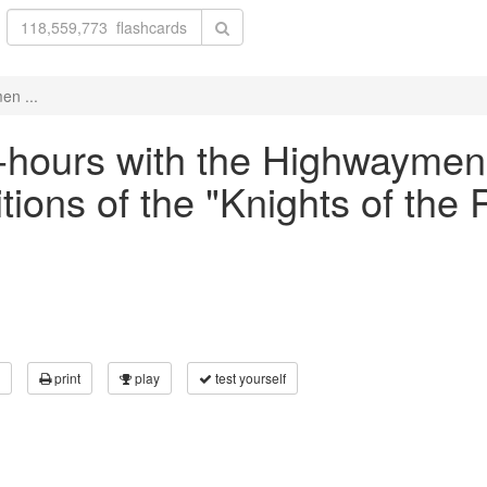
en ...
lf-hours with the Highwayme
tions of the "Knights of the
print
play
test yourself