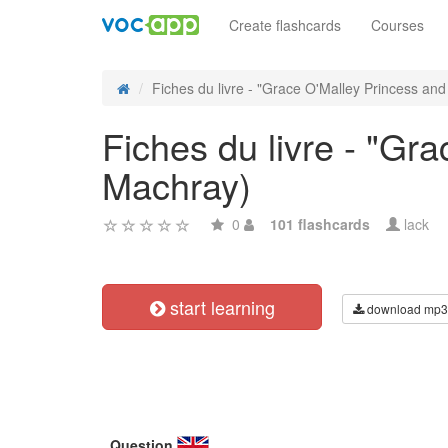
Create flashcards
Courses
Fiches du livre - "Grace O'Malley Princess and P
Fiches du livre - "Gr
Machray)
0
101 flashcards
lack
start learning
download mp3
Question