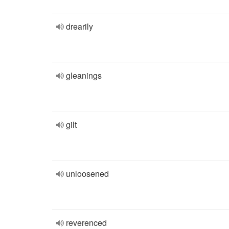
drearily
gleanings
gilt
unloosened
reverenced