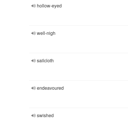
hollow-eyed
well-nigh
sailcloth
endeavoured
swished