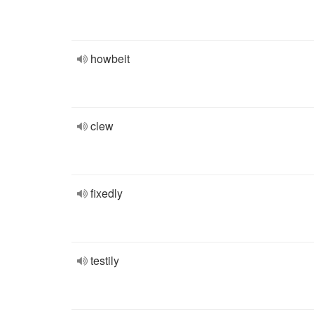
howbeit
clew
fixedly
testily