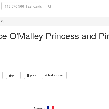
ir...
ace O'Malley Princess and Pi
print
play
test yourself
Answer