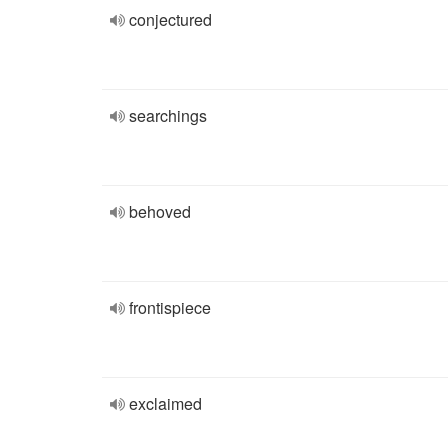
conjectured
searchings
behoved
frontispiece
exclaimed