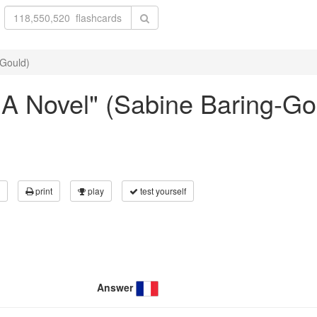
-Gould)
e A Novel" (Sabine Baring-Go
print
play
test yourself
Answer