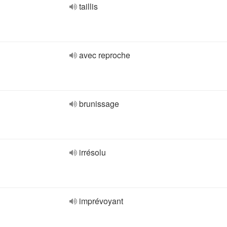
taillis
avec reproche
brunissage
irrésolu
imprévoyant