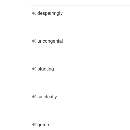
despairingly
uncongenial
blunting
satirically
gorse