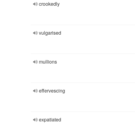
crookedly
vulgarised
mullions
effervescing
expatiated