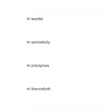
warder
sorrowfully
precipices
thenceforth