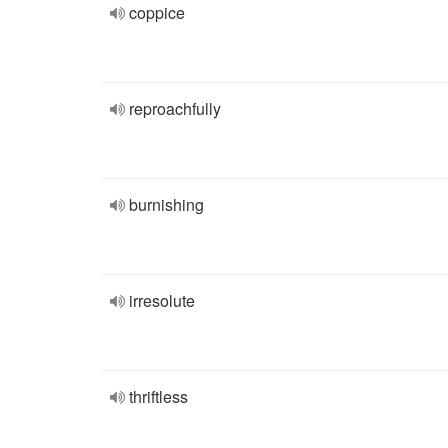
coppice
reproachfully
burnishing
irresolute
thriftless