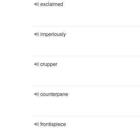
exclaimed
imperiously
crupper
counterpane
frontispiece