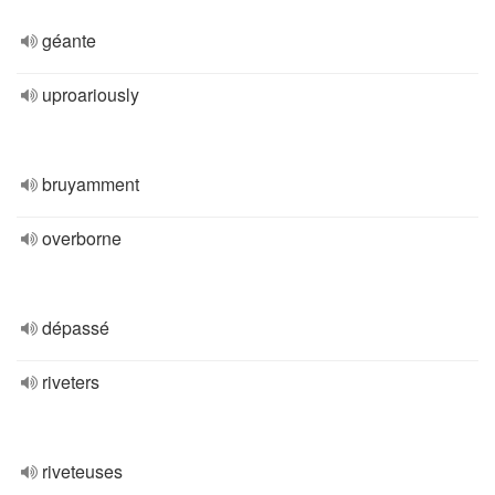
géante
uproariously
bruyamment
overborne
dépassé
riveters
riveteuses