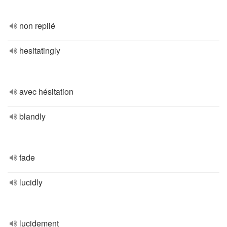
non replié
hesitatingly
avec hésitation
blandly
fade
lucidly
lucidement