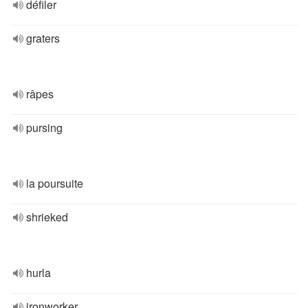
défiler
graters
râpes
pursing
la poursuite
shrieked
hurla
ironworker