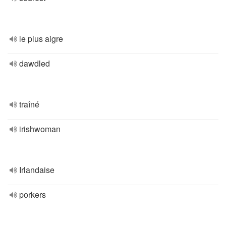
le plus aigre
dawdled
traîné
irishwoman
Irlandaise
porkers