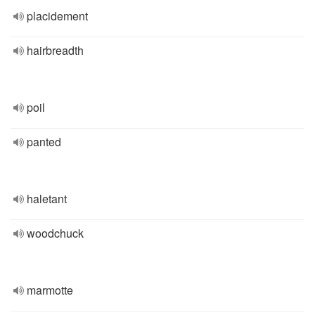
placidement
hairbreadth
poil
panted
haletant
woodchuck
marmotte