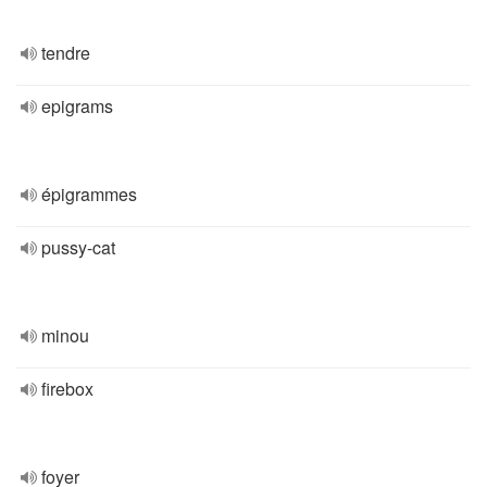
tendre
epigrams
épigrammes
pussy-cat
minou
firebox
foyer