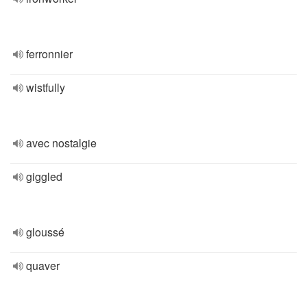
ferronnier
wistfully
avec nostalgie
giggled
gloussé
quaver