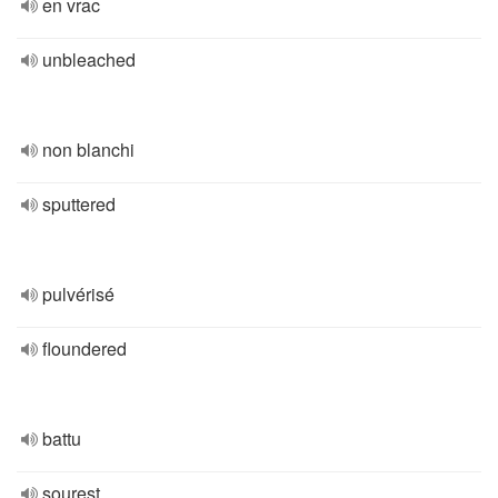
en vrac
unbleached
non blanchi
sputtered
pulvérisé
floundered
battu
sourest