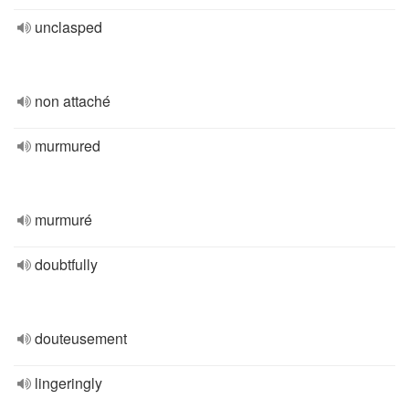
unclasped
non attaché
murmured
murmuré
doubtfully
douteusement
lingeringly