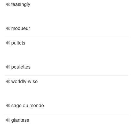
teasingly
moqueur
pullets
poulettes
worldly-wise
sage du monde
giantess