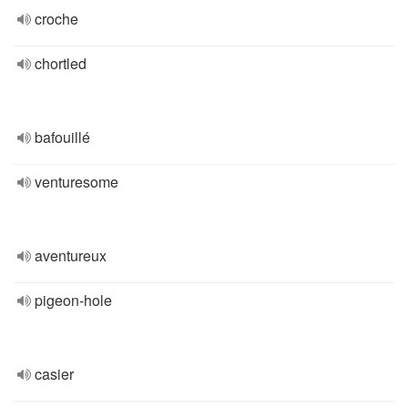
croche
chortled
bafouillé
venturesome
aventureux
pigeon-hole
casier