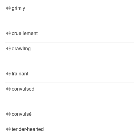
grimly
cruellement
drawling
traînant
convulsed
convulsé
tender-hearted