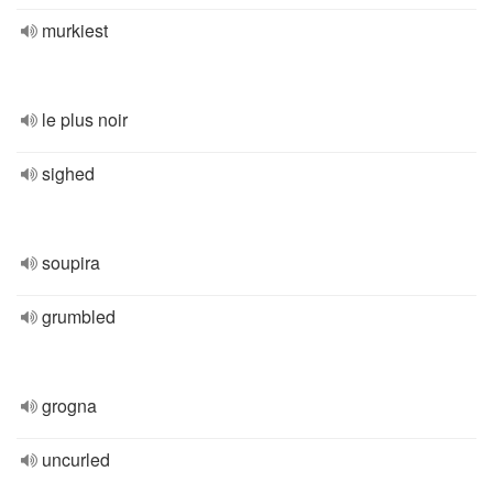
murkiest
le plus noir
sighed
soupira
grumbled
grogna
uncurled