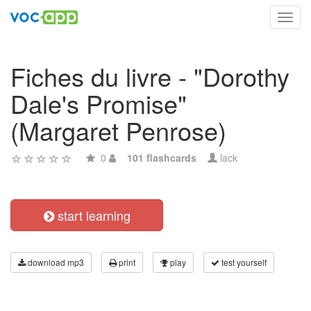
Toggl
navig
Fiches du livre - "Dorothy
Dale's Promise"
(Margaret Penrose)
0
101 flashcards
lack
start learning
download mp3
print
play
test yourself