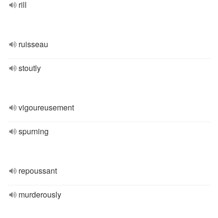
rill
ruisseau
stoutly
vigoureusement
spurning
repoussant
murderously