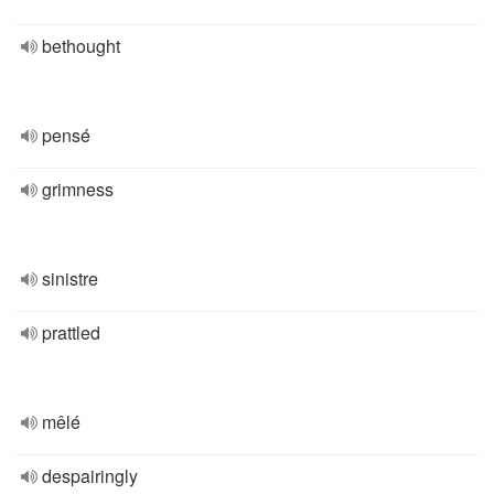
bethought
pensé
grimness
sinistre
prattled
mêlé
despairingly