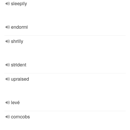
sleepily
endormi
shrilly
strident
upraised
levé
corncobs