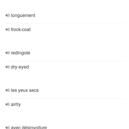
longuement
frock-coat
redingote
dry-eyed
les yeux secs
airily
avec désinvolture