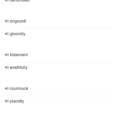
engourdi
gloomily
tristement
wrathfully
courroucé
placidly