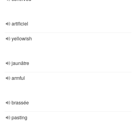
artificiel
yellowish
jaunâtre
armful
brassée
pasting