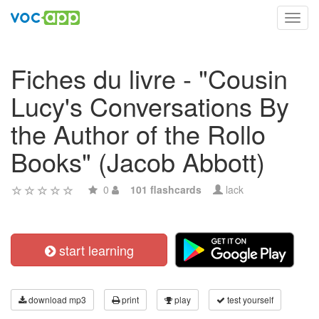
Toggl
navig
Fiches du livre - "Cousin
Lucy's Conversations By
the Author of the Rollo
Books" (Jacob Abbott)
0
101 flashcards
lack
start learning
download mp3
print
play
test yourself