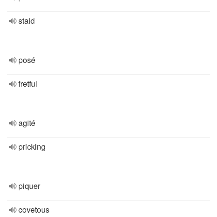
staid
posé
fretful
agité
pricking
piquer
covetous