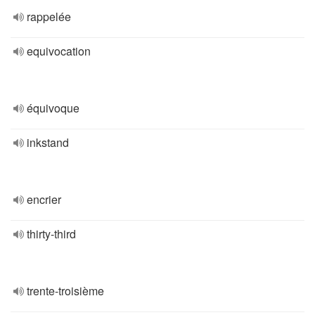
rappelée
equivocation
équivoque
inkstand
encrier
thirty-third
trente-troisième