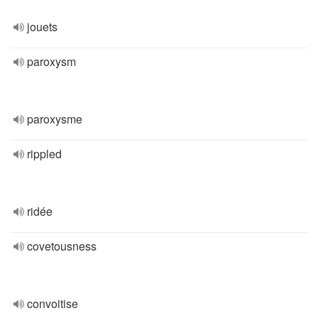
jouets
paroxysm
paroxysme
rippled
ridée
covetousness
convoitise