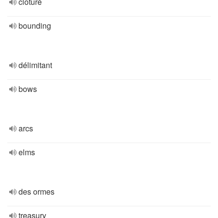
clôturé
bounding
délimitant
bows
arcs
elms
des ormes
treasury