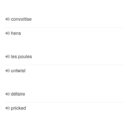
convoitise
hens
les poules
untwist
défaire
pricked