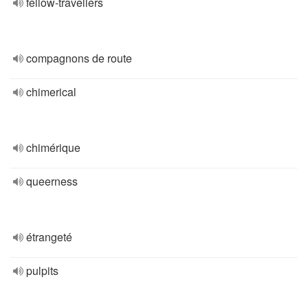
fellow-travellers
compagnons de route
chimerical
chimérique
queerness
étrangeté
pulpits