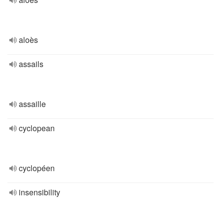
aloès
assails
assaille
cyclopean
cyclopéen
insensibility