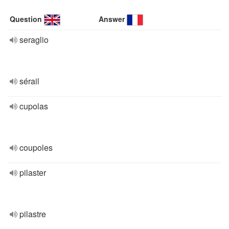
Question
Answer
seraglio
sérail
cupolas
coupoles
pilaster
pilastre