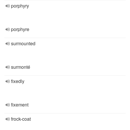
porphyry
porphyre
surmounted
surmonté
fixedly
fixement
frock-coat