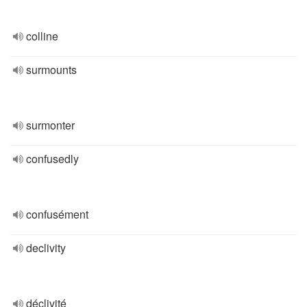
colline
surmounts
surmonter
confusedly
confusément
declivity
déclivité