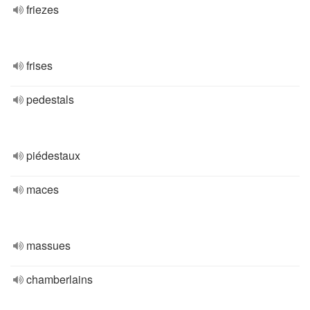
friezes
frises
pedestals
piédestaux
maces
massues
chamberlains