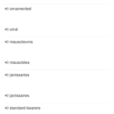
ornamented
orné
mausoleums
mausolées
janissaries
janissaires
standard-bearers