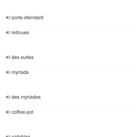
porte-étendard
retinues
des suites
myriads
des myriades
coffee-pot
cafetière