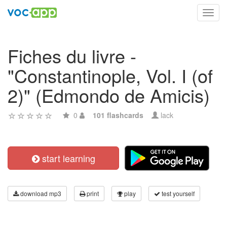
Toggl
navig
Fiches du livre -
"Constantinople, Vol. I (of
2)" (Edmondo de Amicis)
0
101 flashcards
lack
start learning
download mp3
print
play
test yourself