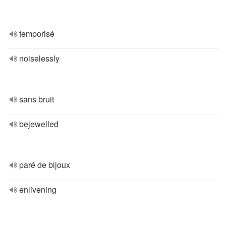
temporisé
noiselessly
sans bruit
bejewelled
paré de bijoux
enlivening