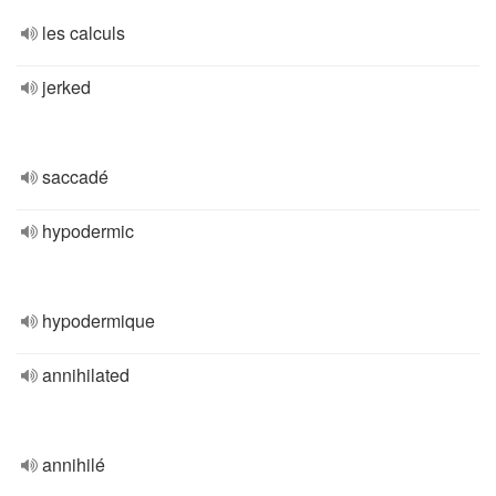
les calculs
jerked
saccadé
hypodermic
hypodermique
annihilated
annihilé