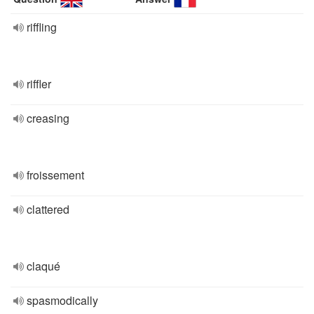
riffling
riffler
creasing
froissement
clattered
claqué
spasmodically