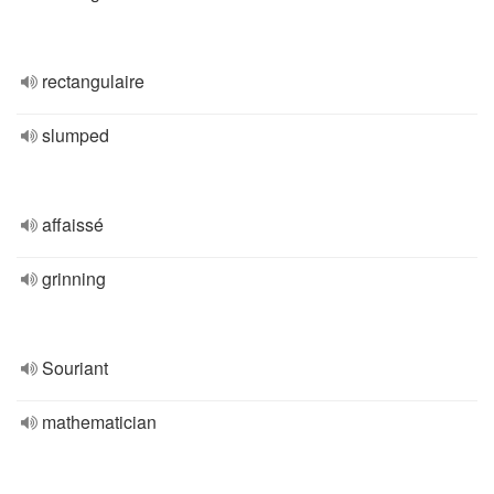
rectangulaire
slumped
affaissé
grinning
Souriant
mathematician