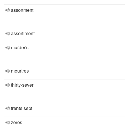
assortment
assortiment
murder's
meurtres
thirty-seven
trente sept
zeros