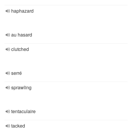
haphazard
au hasard
clutched
serré
sprawling
tentaculaire
tacked