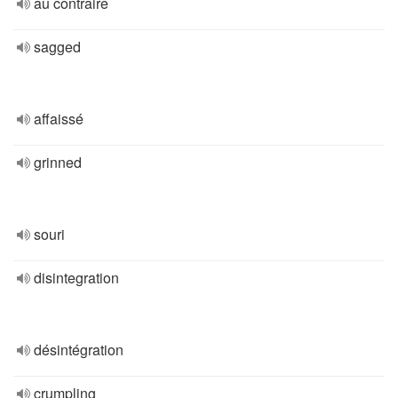
au contraire
sagged
affaissé
grinned
souri
disintegration
désintégration
crumpling