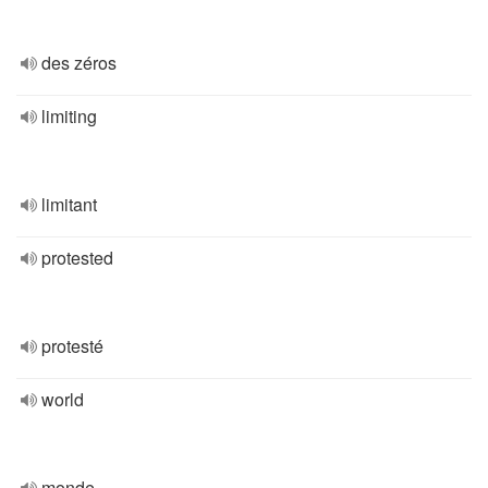
des zéros
limiting
limitant
protested
protesté
world
monde