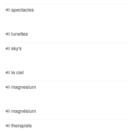
spectacles
lunettes
sky's
le ciel
magnesium
magnésium
therapists