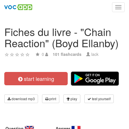
Toggl
navig
Fiches du livre - "Chain
Reaction" (Boyd Ellanby)
0
101 flashcards
lack
start learning
download mp3
print
play
test yourself
Question
Answer