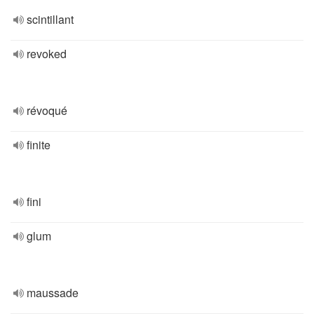
scintillant
revoked
révoqué
finite
fini
glum
maussade