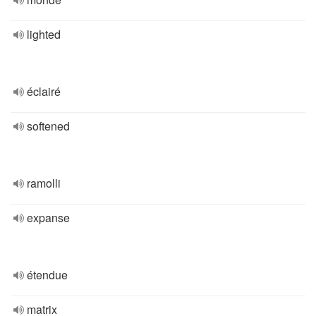
lighted
éclairé
softened
ramolli
expanse
étendue
matrix