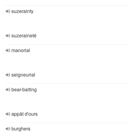
suzerainty
suzeraineté
manorial
seigneurial
bear-baiting
appât d'ours
burghers