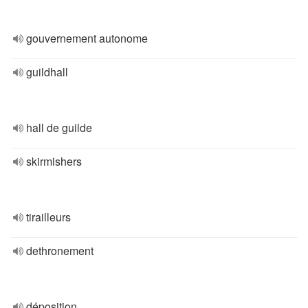
gouvernement autonome
guildhall
hall de guilde
skirmishers
tirailleurs
dethronement
déposition