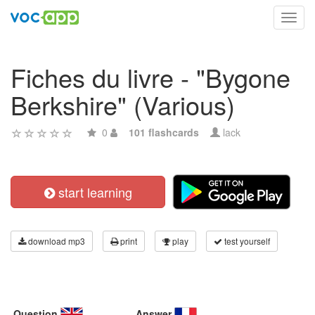
Toggl
navig
Fiches du livre - "Bygone
Berkshire" (Various)
0
101 flashcards
lack
start learning
download mp3
print
play
test yourself
Question
Answer