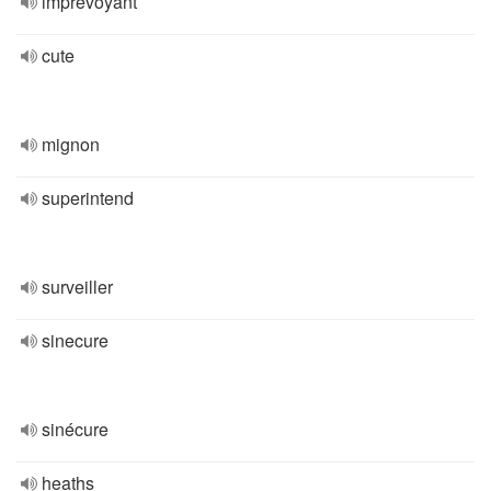
imprévoyant
cute
mignon
superintend
surveiller
sinecure
sinécure
heaths