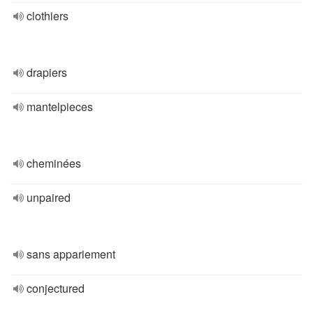
clothiers
drapiers
mantelpieces
cheminées
unpaired
sans appariement
conjectured