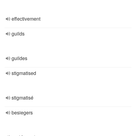
effectivement
guilds
guildes
stigmatised
stigmatisé
besiegers