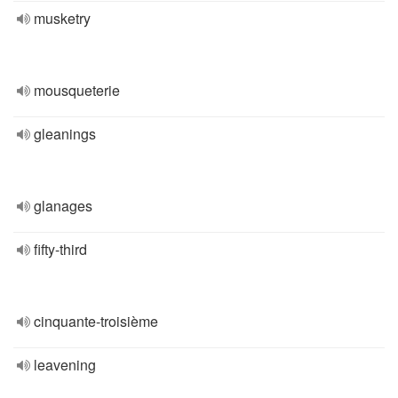
musketry
mousqueterie
gleanings
glanages
fifty-third
cinquante-troisième
leavening