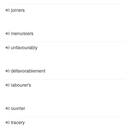
joiners
menuisiers
unfavourably
défavorablement
labourer's
ouvrier
tracery