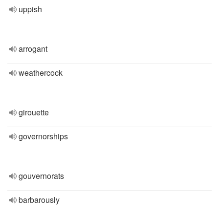
uppish
arrogant
weathercock
girouette
governorships
gouvernorats
barbarously