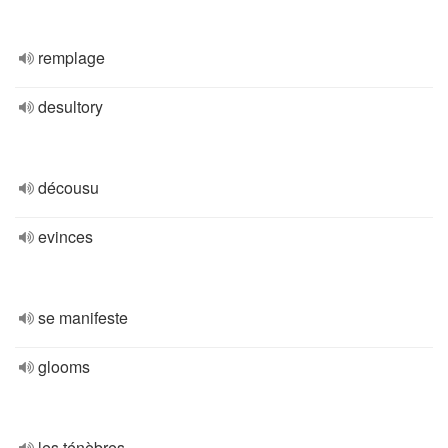
remplage
desultory
décousu
evinces
se manifeste
glooms
les ténèbres