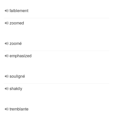
faiblement
zoomed
zoomé
emphasized
souligné
shakily
tremblante