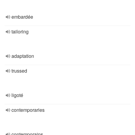
embardée
tailoring
adaptation
trussed
ligoté
contemporaries
contemporains