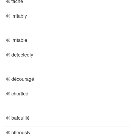
taché
irritably
irritable
dejectedly
découragé
chortled
bafouillé
piteously