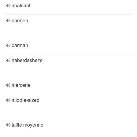
apaisant
barmen
barman
haberdasher's
mercerie
middle-sized
taille moyenne