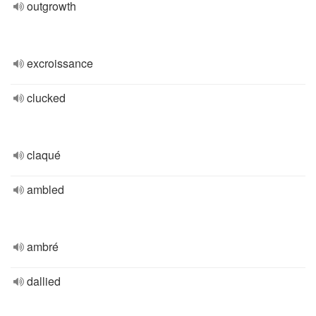
outgrowth
excroissance
clucked
claqué
ambled
ambré
dallied