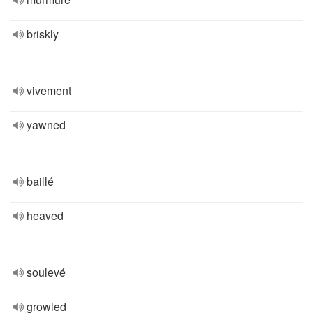
briskly
vivement
yawned
baillé
heaved
soulevé
growled