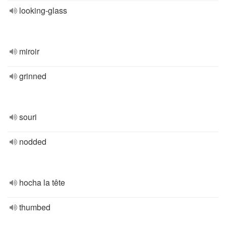
looking-glass
miroir
grinned
souri
nodded
hocha la tête
thumbed