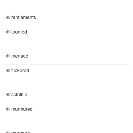
renflements
loomed
menacé
flickered
scintillé
murmured
murmuré