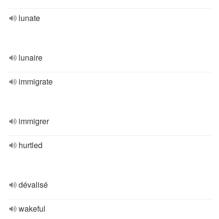
lunate
lunaire
immigrate
immigrer
hurtled
dévalisé
wakeful