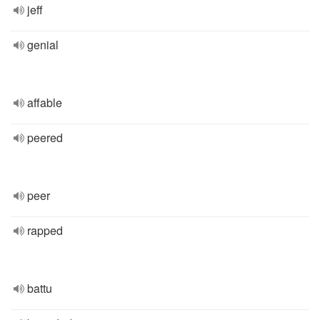
jeff
genial
affable
peered
peer
rapped
battu