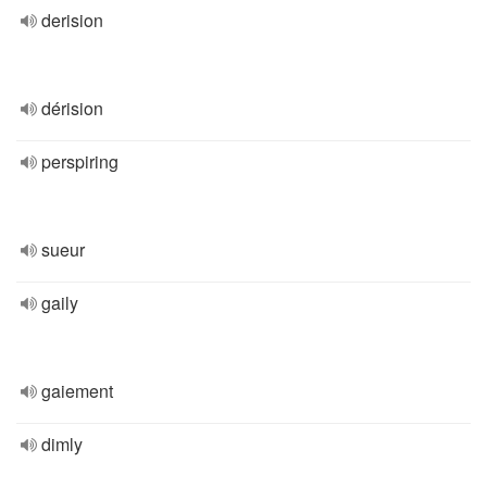
derision
dérision
perspiring
sueur
gaily
gaiement
dimly