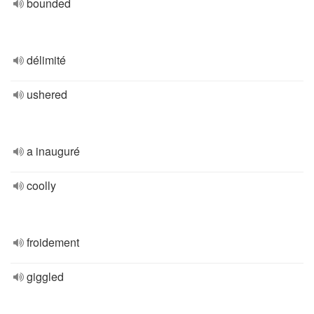
bounded
délimité
ushered
a inauguré
coolly
froidement
giggled