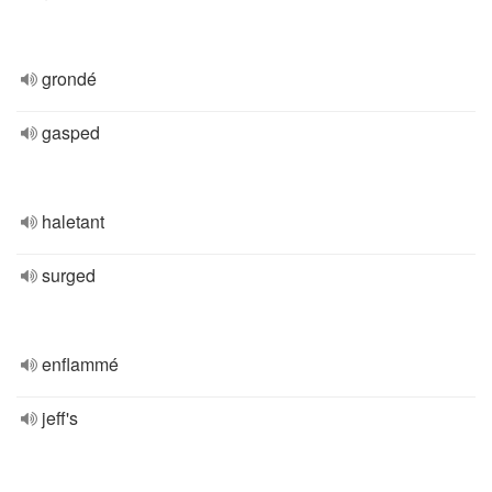
grondé
gasped
haletant
surged
enflammé
jeff's