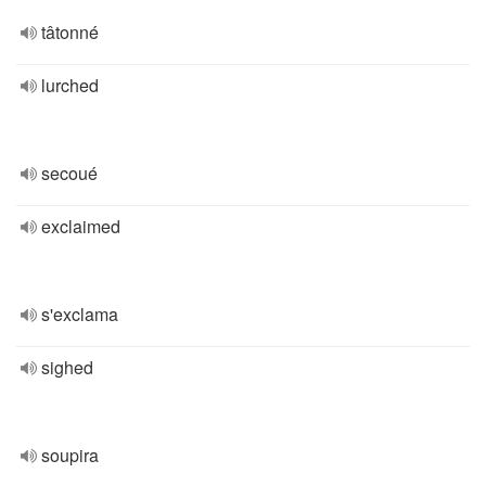
tâtonné
lurched
secoué
exclaimed
s'exclama
sighed
soupira