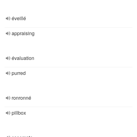
éveillé
appraising
évaluation
purred
ronronné
pillbox