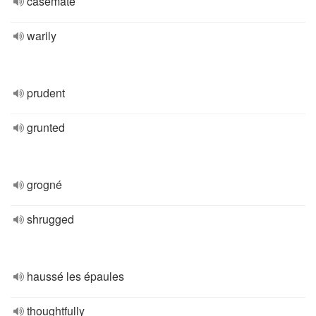
casemate
warily
prudent
grunted
grogné
shrugged
haussé les épaules
thoughtfully