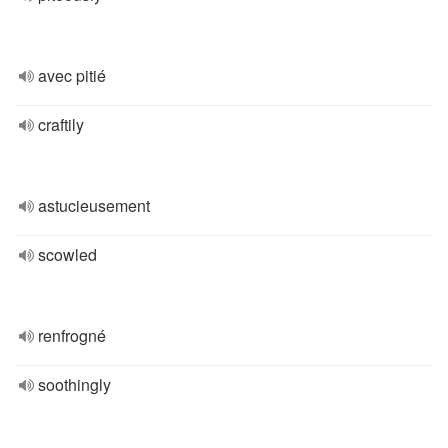
avec pitié
craftily
astucieusement
scowled
renfrogné
soothingly