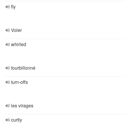
fly
Voler
whirled
tourbillonné
turn-offs
les virages
curtly