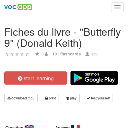
Toggl
navig
Fiches du livre - "Butterfly
9" (Donald Keith)
0
101 flashcards
lack
start learning
download mp3
print
play
test yourself
Question
Answer