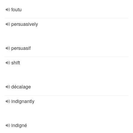
foutu
persuasively
persuasif
shift
décalage
indignantly
indigné