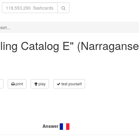
set...
owling Catalog E" (Narragan
print
play
test yourself
Answer