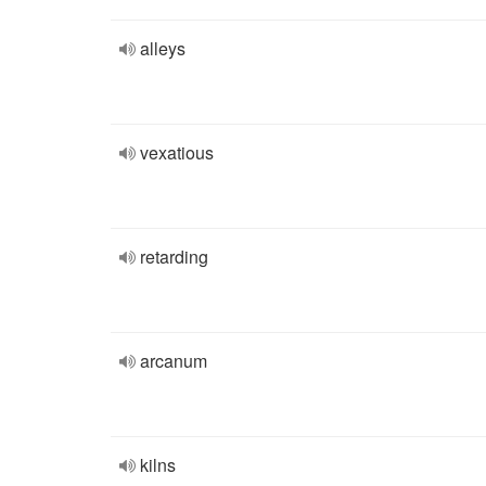
alleys
vexatious
retarding
arcanum
kilns