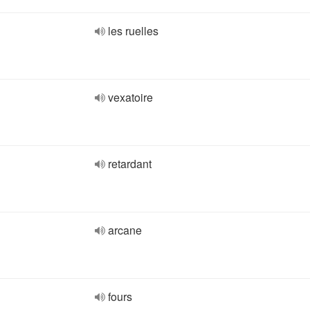
les ruelles
vexatoire
retardant
arcane
fours