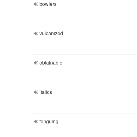
bowlers
vulcanized
obtainable
italics
tonguing