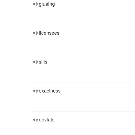
glueing
licensees
sills
exactness
obviate