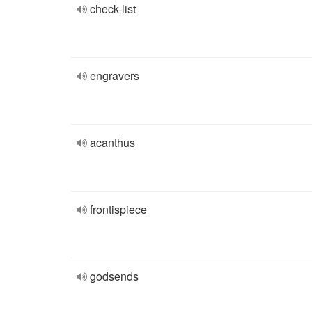
check-list
engravers
acanthus
frontispiece
godsends