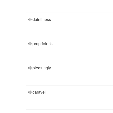
daintiness
proprietor's
pleasingly
caravel