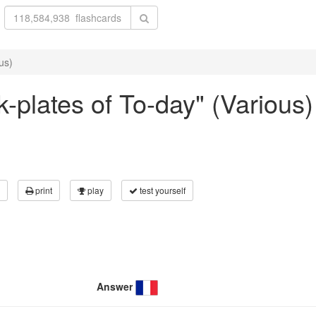
us)
k-plates of To-day" (Various)
print
play
test yourself
Answer