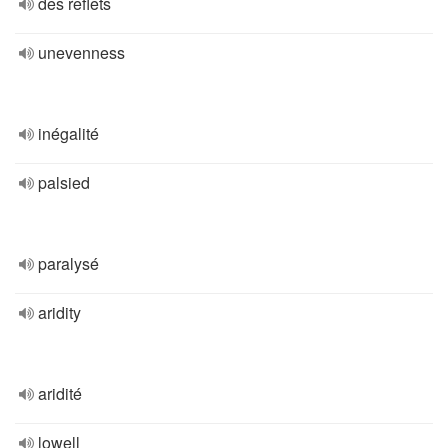
des reflets
unevenness
inégalité
palsied
paralysé
aridity
aridité
lowell