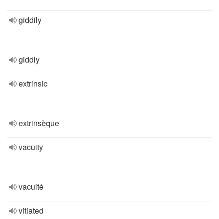
giddily
giddly
extrinsic
extrinsèque
vacuity
vacuité
vitiated