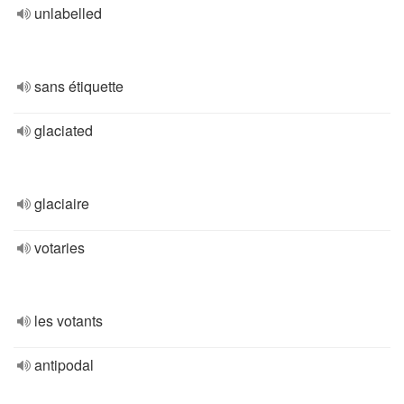
unlabelled
sans étiquette
glaciated
glaciaire
votaries
les votants
antipodal