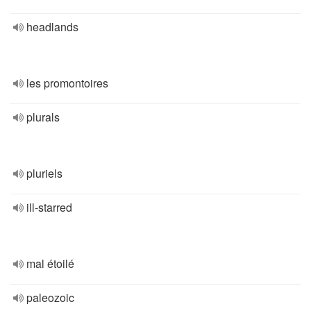
headlands
les promontoires
plurals
pluriels
ill-starred
mal étoilé
paleozoic