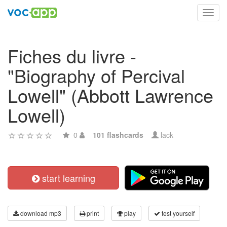
Toggl
navig
Fiches du livre -
"Biography of Percival
Lowell" (Abbott Lawrence
Lowell)
0
101 flashcards
lack
start learning
download mp3
print
play
test yourself