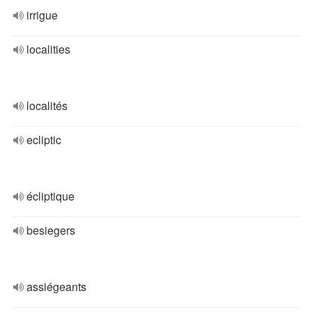
irrigue
localities
localités
ecliptic
écliptique
besiegers
assiégeants