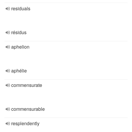
residuals
résidus
aphelion
aphélie
commensurate
commensurable
resplendently