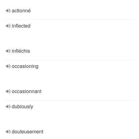
actionné
inflected
infléchis
occasioning
occasionnant
dubiously
douteusement