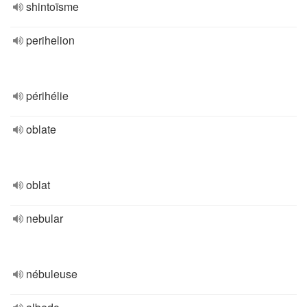
shintoïsme
perihelion
périhélie
oblate
oblat
nebular
nébuleuse