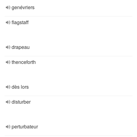
genévriers
flagstaff
drapeau
thenceforth
dès lors
disturber
perturbateur