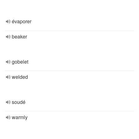
évaporer
beaker
gobelet
welded
soudé
warmly