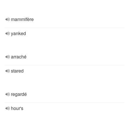
mammifère
yanked
arraché
stared
regardé
hour's