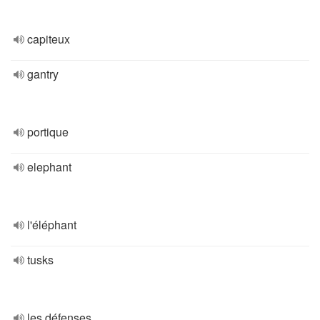
capiteux
gantry
portique
elephant
l'éléphant
tusks
les défenses