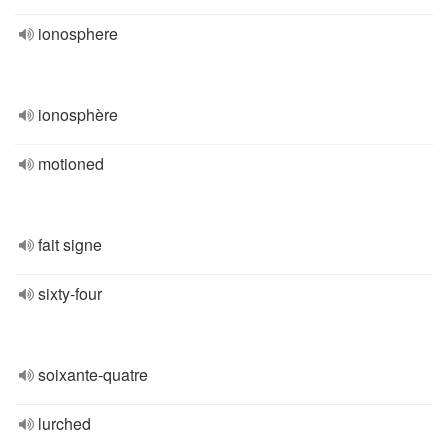
ionosphere
ionosphère
motioned
fait signe
sixty-four
soixante-quatre
lurched