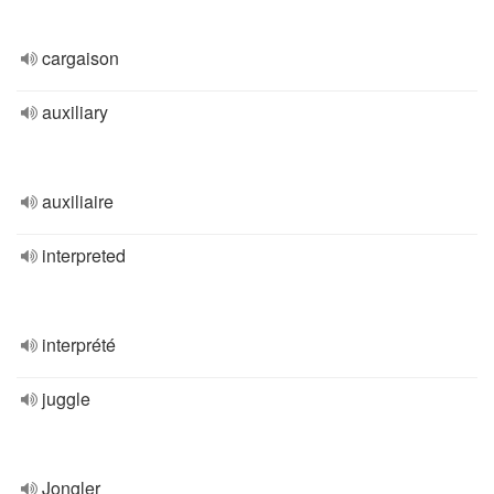
cargaison
auxiliary
auxiliaire
interpreted
interprété
juggle
Jongler