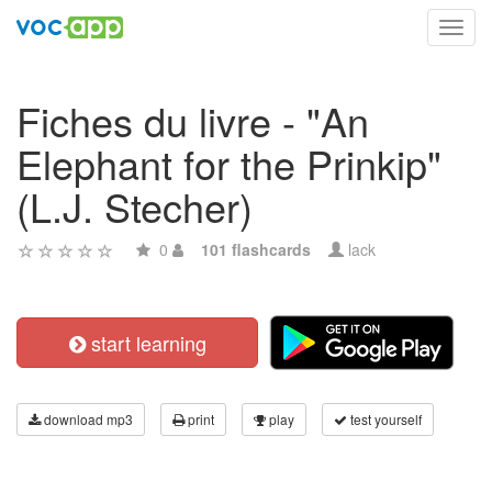
Toggl
navig
Fiches du livre - "An
Elephant for the Prinkip"
(L.J. Stecher)
0
101 flashcards
lack
start learning
download mp3
print
play
test yourself