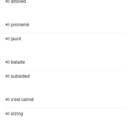
strolled
promené
jaunt
balade
subsided
s'est calmé
sizing