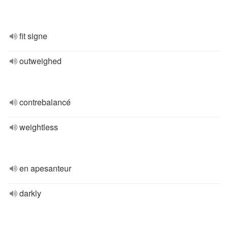
fit signe
outweighed
contrebalancé
weightless
en apesanteur
darkly