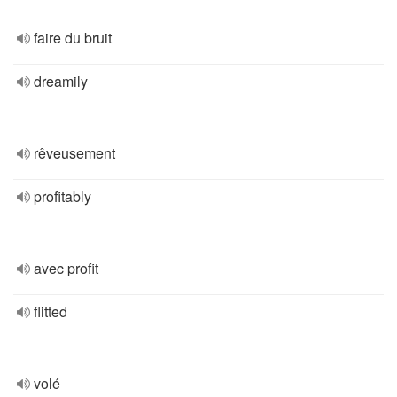
faire du bruit
dreamily
rêveusement
profitably
avec profit
flitted
volé