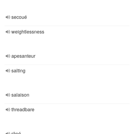
secoué
weightlessness
apesanteur
salting
salaison
threadbare
râpé