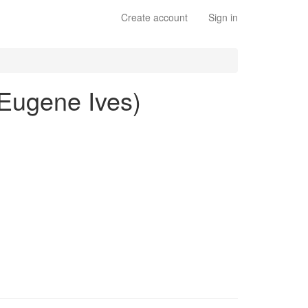
Create account
Sign in
 Eugene Ives)