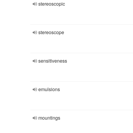
stereoscopic
stereoscope
sensitiveness
emulsions
mountings