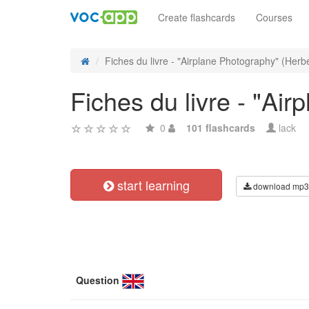
Create flashcards
Courses
Fiches du livre - "Airplane Photography" (Herber
Fiches du livre - "Ai
0
101 flashcards
lack
start learning
download mp3
Question