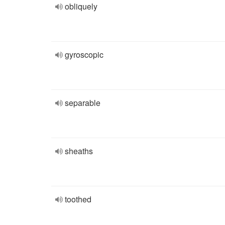
obliquely
gyroscopic
separable
sheaths
toothed