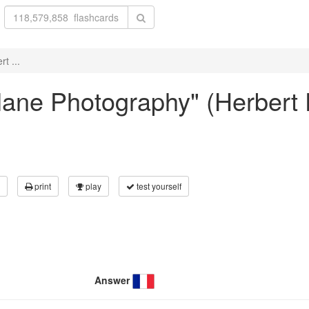
t ...
rplane Photography" (Herbert
print
play
test yourself
Answer