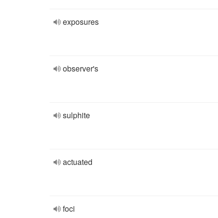
exposures
observer's
sulphite
actuated
foci