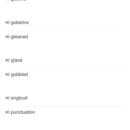
gobelins
gleaned
glacé
gobbled
englouti
punctuation