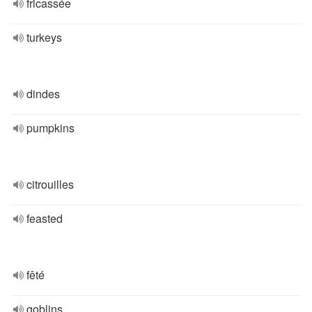
fricassée
turkeys
dindes
pumpkins
citrouilles
feasted
fêté
goblins