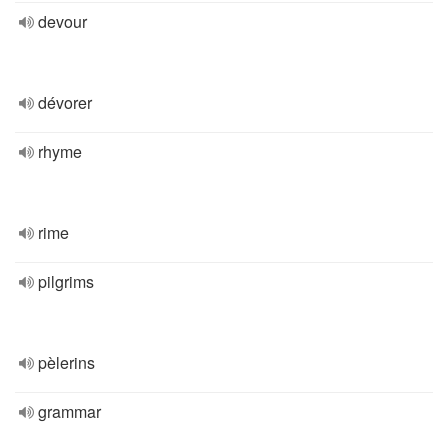
devour
dévorer
rhyme
rime
pilgrims
pèlerins
grammar