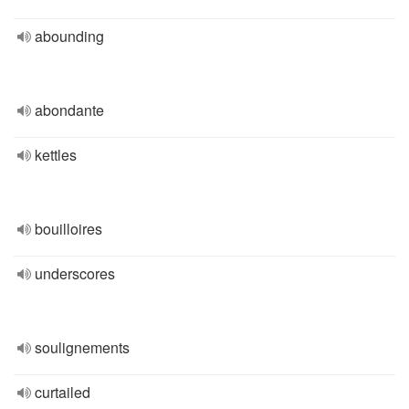
abounding
abondante
kettles
bouilloires
underscores
soulignements
curtailed