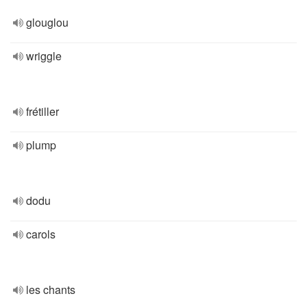
glouglou
wriggle
frétiller
plump
dodu
carols
les chants