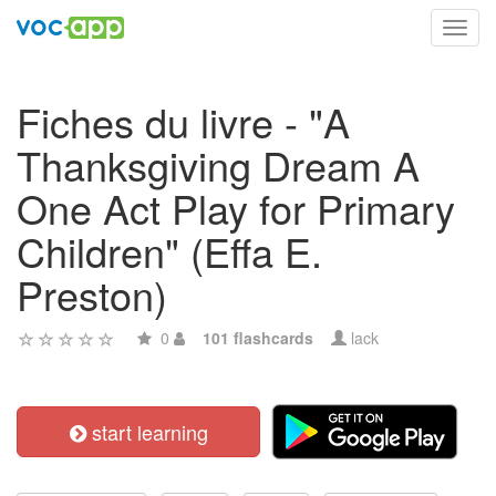
Toggl
navig
Fiches du livre - "A
Thanksgiving Dream A
One Act Play for Primary
Children" (Effa E.
Preston)
0
101 flashcards
lack
start learning