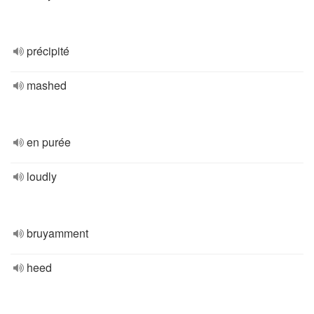
précipité
mashed
en purée
loudly
bruyamment
heed