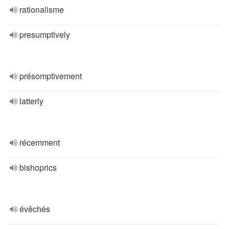
rationalisme
presumptively
présomptivement
latterly
récemment
bishoprics
évêchés