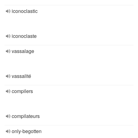
iconoclastic
iconoclaste
vassalage
vassalité
compilers
compilateurs
only-begotten