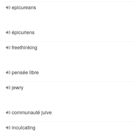
epicureans
épicuriens
freethinking
pensée libre
jewry
communauté juive
inculcating