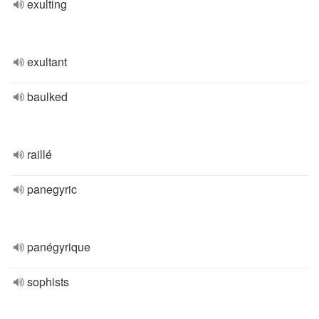
exulting
exultant
baulked
raillé
panegyric
panégyrique
sophists