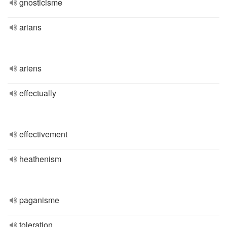
gnosticisme
arians
ariens
effectually
effectivement
heathenism
paganisme
toleration