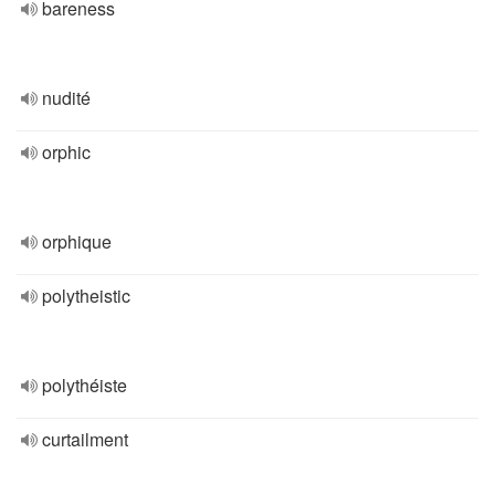
bareness
nudité
orphic
orphique
polytheistic
polythéiste
curtailment