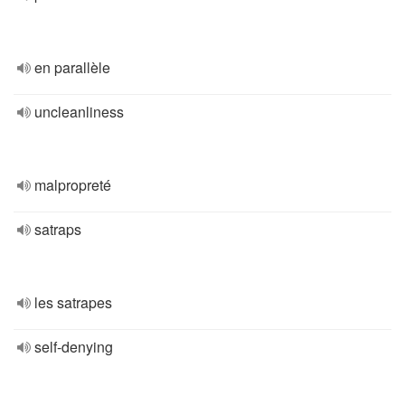
en parallèle
uncleanliness
malpropreté
satraps
les satrapes
self-denying