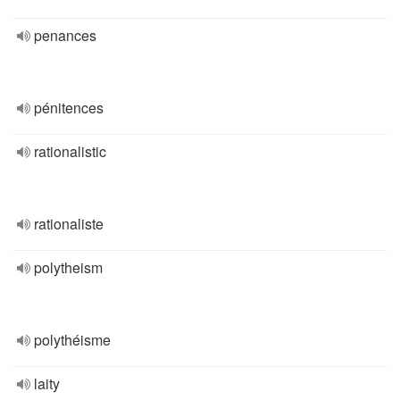
penances
pénitences
rationalistic
rationaliste
polytheism
polythéisme
laity