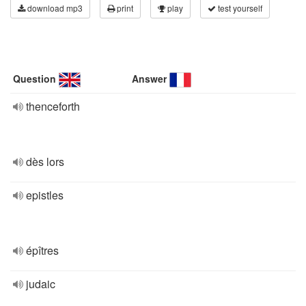
download mp3
print
play
test yourself
Question
Answer
thenceforth
dès lors
epistles
épîtres
judaic