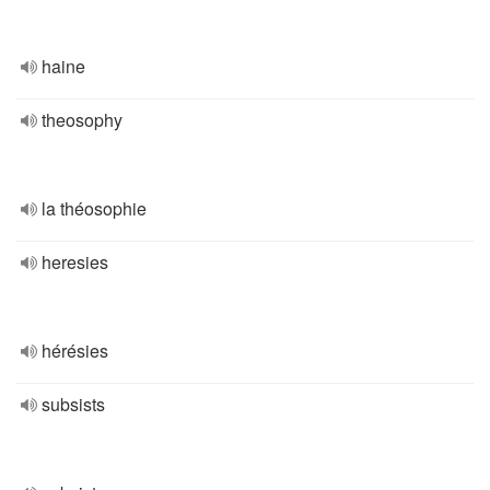
haine
theosophy
la théosophie
heresies
hérésies
subsists