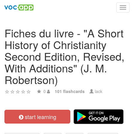
Toggl
navig
Fiches du livre - "A Short
History of Christianity
Second Edition, Revised,
With Additions" (J. M.
Robertson)
0
101 flashcards
lack
start learning